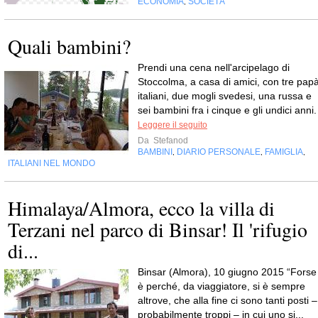
ECONOMIA
SOCIETÀ
,
Quali bambini?
Prendi una cena nell'arcipelago di
Stoccolma, a casa di amici, con tre pap
italiani, due mogli svedesi, una russa e
sei bambini fra i cinque e gli undici anni.
Leggere il seguito
Da
Stefanod
BAMBINI
DIARIO PERSONALE
FAMIGLIA
,
,
,
ITALIANI NEL MONDO
Himalaya/Almora, ecco la villa di
Terzani nel parco di Binsar! Il 'rifugio
di...
Binsar (Almora), 10 giugno 2015 “Forse
è perché, da viaggiatore, si è sempre
altrove, che alla fine ci sono tanti posti –
probabilmente troppi – in cui uno si...