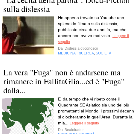
sulla dislessia
Ho appena trovato su Youtube uno
splendido filmato sulla dislessia,
pubblicato circa due anni fa, ma che
ancora non avevo mai visto.
Leggere il
seguito
Da
Dislessiaioticonosco
MEDICINA
RICERCA
SOCIETÀ
,
,
La vera "Fuga" non è andarsene ma
rimanere in FallitaGlia...ed è "Fuga"
dalla...
E' da tempo che vi ripeto come il
Quadrante SE Asiatico sia uno dei più
promettenti al Mondo: i prossimi decenn
si giocheranno in quell'Area. Durante la
mia...
Leggere il seguito
Da
Beatotrader