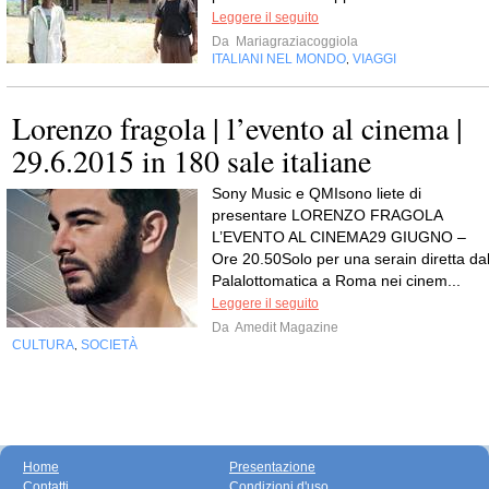
Leggere il seguito
Da
Mariagraziacoggiola
ITALIANI NEL MONDO
VIAGGI
,
Lorenzo fragola | l’evento al cinema |
29.6.2015 in 180 sale italiane
Sony Music e QMIsono liete di
presentare LORENZO FRAGOLA
L’EVENTO AL CINEMA29 GIUGNO –
Ore 20.50Solo per una serain diretta da
Palalottomatica a Roma nei cinem...
Leggere il seguito
Da
Amedit Magazine
CULTURA
SOCIETÀ
,
Home
Presentazione
Contatti
Condizioni d'uso