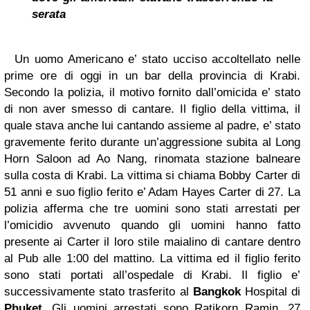
serata
Un uomo Americano e’ stato ucciso accoltellato nelle
prime ore di oggi in un bar della provincia di Krabi.
Secondo la polizia, il motivo fornito dall’omicida e’ stato
di non aver smesso di cantare.
Il figlio della vittima, il
quale stava anche lui cantando assieme al padre, e’ stato
gravemente ferito durante un’aggressione subita al Long
Horn Saloon ad Ao Nang, rinomata stazione balneare
sulla costa di Krabi.
La vittima si chiama Bobby Carter di
51 anni e suo figlio ferito e’ Adam Hayes Carter di 27.
La
polizia afferma che tre uomini sono stati arrestati per
l’omicidio avvenuto quando gli uomini hanno fatto
presente ai Carter il loro stile maialino di cantare dentro
al Pub alle 1:00 del mattino.
La vittima ed il figlio ferito
sono stati portati all’ospedale di Krabi. Il figlio e’
successivamente stato trasferito al
Bangkok
Hospital di
Phuket
.
Gli uomini arrestati sono Ratikorn Ramin, 27