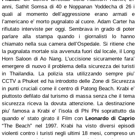
anni, Sathit Somsa di 40 e Noppanan Yoddecha di 26 i
quali al momento dell’aggressione erano armati e
l’americano e’ morto pugnalato al cuore.
Adam Carter ha
rifiutato interviste per oggi. Sembrava in grado di poter
parlare alla stampa quando i giornalisti lo hanno
chiamato nella sua camera dell’Ospedale.
Si ritiene che
la pugnalata mortale sia avvenuta fuori dal locale, il Long
Horn Saloon di Ao Nang.
L’uccisione sicuramente fara’
emergere di nuovo il problema della sicurezza dei turisti
in Thailandia. La polizia sta utilizzando sempre piu’
CCTV a Phuket ed ha introdotto delle Zone di Sicurezza
in punti cruciali come il centro di Patong Beach.
Krabi e’
piuttosto defilato dal turismo di massa senza che il tema
sicurezza riceva la dovuta attenzione. La destinazione
piu’ famosa a Krabi e’ l’isola di Phi Phi soprattutto da
quando e’ stato girato il Film con
Leonardo di Caprio
“The Beach” nel 1997.
Krabi ha visto diversi episodi
violenti contro i turisti negli ultimi 18 mesi, compreso un