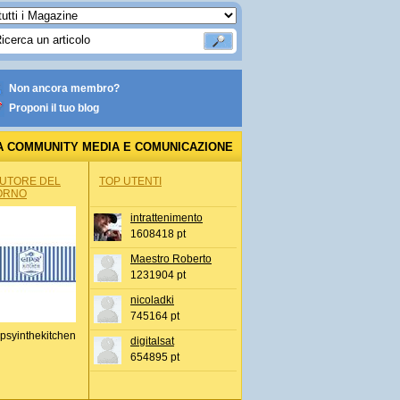
Non ancora membro?
Proponi il tuo blog
A COMMUNITY MEDIA E COMUNICAZIONE
AUTORE DEL
TOP UTENTI
ORNO
intrattenimento
1608418 pt
Maestro Roberto
1231904 pt
nicoladki
745164 pt
psyinthekitchen
digitalsat
654895 pt