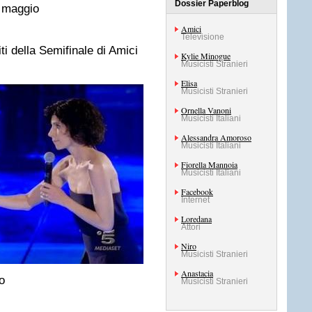
Dossier Paperblog
7 maggio
Amici
Televisione
i della Semifinale di Amici
Kylie Minogue
Musicisti Stranieri
Elisa
Musicisti Stranieri
Ornella Vanoni
Musicisti Italiani
Alessandra Amoroso
Musicisti Italiani
Fiorella Mannoia
Musicisti Italiani
Facebook
Internet
Loredana
Attori
Niro
Musicisti Stranieri
Anastacia
o
Musicisti Stranieri