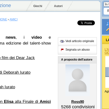
zione
Giochi
Autori
SIONE
›
AMICI
le
news
, i
video
e
L
Vedi articolo originale
ma edizione del talent-show
L'
Segnala un abuso
GI
o film dei Dear Jack
A proposito dell'autore
di Deborah Iurato
h Iurato
Agi
on
Elisa
alla Finale di
Amici
Ross90
5268
condivisioni