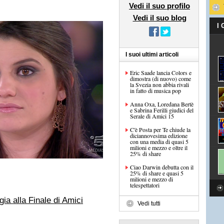
Vedi il suo profilo
Vedi il suo blog
I
I suoi ultimi articoli
Eric Saade lancia Colors e
dimostra (di nuovo) come
la Svezia non abbia rivali
in fatto di musica pop
Anna Oxa, Loredana Bertè
e Sabrina Ferilli giudici del
Serale di Amici 15
C'è Posta per Te chiude la
diciannovesima edizione
con una media di quasi 5
milioni e mezzo e oltre il
25% di share
Ciao Darwin debutta con il
25% di share e quasi 5
milioni e mezzo di
telespettatori
ia alla Finale di Amici
Vedi tutti