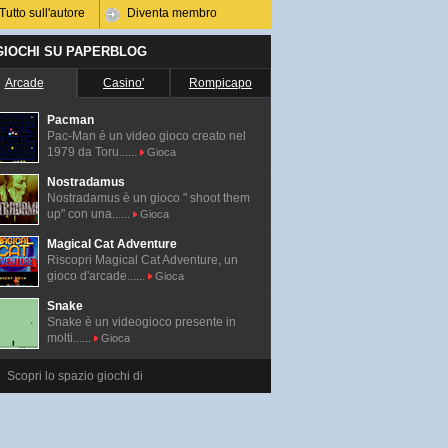
Tutto sull'autore
Diventa membro
 GIOCHI SU PAPERBLOG
Arcade
Casino'
Rompicapo
Pacman
Pac-Man é un video gioco creato nel
1979 da Toru......
Gioca
Nostradamus
Nostradamus è un gioco " shoot them
up" con una......
Gioca
Magical Cat Adventure
Riscopri Magical Cat Adventure, un
gioco d'arcade......
Gioca
Snake
Snake è un videogioco presente in
molti......
Gioca
Scopri lo spazio giochi di