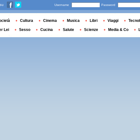
 su
Username
Password
ocietà
Cultura
Cinema
Musica
Libri
Viaggi
Tecnol
er Lei
Sesso
Cucina
Salute
Scienze
Media & Co