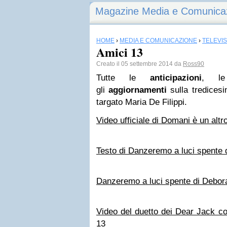
Magazine Media e Comunica
HOME
›
MEDIA E COMUNICAZIONE
›
TELEVI
Amici 13
Creato il 05 settembre 2014 da
Ross90
Tutte le
anticipazioni
, 
gli
aggiornamenti
sulla tredicesi
targato Maria De Filippi.
Video ufficiale di Domani è un altr
Testo di Danzeremo a luci spente 
Danzeremo a luci spente di Debora
Video del duetto dei Dear Jack c
13