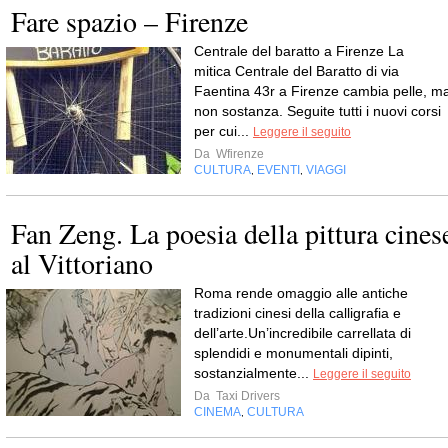
Fare spazio – Firenze
Centrale del baratto a Firenze La
mitica Centrale del Baratto di via
Faentina 43r a Firenze cambia pelle, m
non sostanza. Seguite tutti i nuovi corsi
per cui...
Leggere il seguito
Da
Wfirenze
CULTURA
EVENTI
VIAGGI
,
,
Fan Zeng. La poesia della pittura cines
al Vittoriano
Roma rende omaggio alle antiche
tradizioni cinesi della calligrafia e
dell’arte.Un’incredibile carrellata di
splendidi e monumentali dipinti,
sostanzialmente...
Leggere il seguito
Da
Taxi Drivers
CINEMA
CULTURA
,