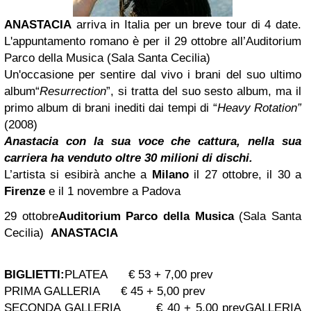
ANASTACIA
arriva in Italia per un breve tour di 4 date.
L'appuntamento romano è per il 29 ottobre all’Auditorium
Parco della Musica (Sala Santa Cecilia)
Un'occasione per sentire dal vivo i brani del suo ultimo
album“
Resurrection
”, si tratta del suo sesto album, ma il
primo album di brani inediti dai tempi di “
Heavy Rotation”
(2008)
Anastacia
con la sua voce che cattura,
nella sua
carriera
ha venduto
oltre 30 milioni di dischi.
L’artista si esibirà anche a
Milano
il 27 ottobre, il 30 a
Firenze
e il 1 novembre a Padova
29 ottobre
Auditorium Parco della Musica
(Sala Santa
Cecilia)
ANASTACIA
BIGLIETTI:
PLATEA € 53 + 7,00 prev
PRIMA GALLERIA € 45 + 5,00 prev
SECONDA GALLERIA € 40 + 5,00 prev
GALLERIA