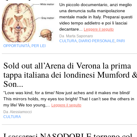
Un piccolo documentario, anzi meglio
una denuncia sulla manipolazione
mentale made in Italy. Preparai questi
video tempo addietro e poi li lasciai
decantare...
Leggere il seguito
Da
Marta Saponaro
CULTURA
DIARIO PERSONALE
PARI
,
,
OPPORTUNITÀ
PER LEI
,
Sold out all’Arena di Verona la prima
tappa italiana dei londinesi Mumford 
Son...
“Love was kind, for a time/ Now just aches and it makes me blind/
This mirrors holds, my eyes too bright/ That I can’t see the others in
my life/ We too young,...
Leggere il seguito
Da
Alessiamocci
CULTURA
I sassaresi NASODOBLE tornano col