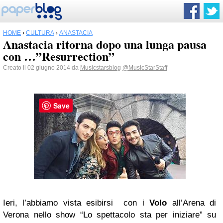
HOME
›
CULTURA
›
ANASTACIA
Anastacia ritorna dopo una lunga pausa
con …”Resurrection”
Creato il 02 giugno 2014 da
Musicstarsblog
@MusicStarStaff
Save
Ieri, l’abbiamo vista esibirsi con i
Volo
all’Arena di
Verona nello show “Lo spettacolo sta per iniziare” su