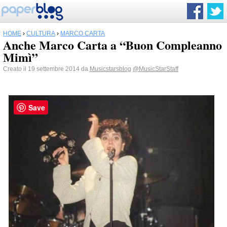
HOME
›
CULTURA
›
MARCO CARTA
Anche Marco Carta a “Buon Compleanno
Mimì”
Creato il 19 settembre 2014 da
Musicstarsblog
@MusicStarStaff
Save