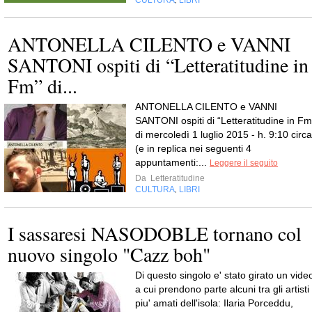
,
ANTONELLA CILENTO e VANNI
SANTONI ospiti di “Letteratitudine in
Fm” di...
ANTONELLA CILENTO e VANNI
SANTONI ospiti di “Letteratitudine in Fm
di mercoledì 1 luglio 2015 - h. 9:10 circa
(e in replica nei seguenti 4
appuntamenti:...
Leggere il seguito
Da
Letteratitudine
CULTURA
LIBRI
,
I sassaresi NASODOBLE tornano col
nuovo singolo "Cazz boh"
Di questo singolo e' stato girato un vide
a cui prendono parte alcuni tra gli artisti
piu' amati dell'isola: Ilaria Porceddu,