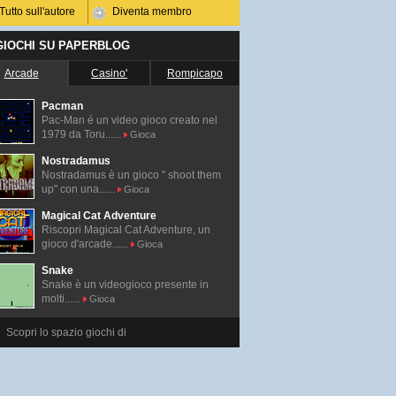
Tutto sull'autore
Diventa membro
 GIOCHI SU PAPERBLOG
Arcade
Casino'
Rompicapo
Pacman
Pac-Man é un video gioco creato nel
1979 da Toru......
Gioca
Nostradamus
Nostradamus è un gioco " shoot them
up" con una......
Gioca
Magical Cat Adventure
Riscopri Magical Cat Adventure, un
gioco d'arcade......
Gioca
Snake
Snake è un videogioco presente in
molti......
Gioca
Scopri lo spazio giochi di