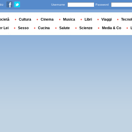
 su
Username
Password
ocietà
Cultura
Cinema
Musica
Libri
Viaggi
Tecnol
er Lei
Sesso
Cucina
Salute
Scienze
Media & Co