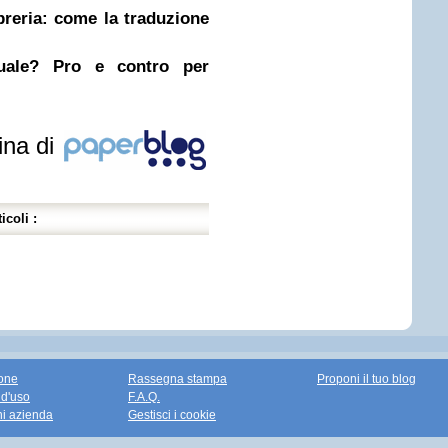
ibreria: come la traduzione
nuale? Pro e contro per
ina di
icoli :
one
Rassegna stampa
Proponi il tuo blog
 d'uso
F.A.Q.
ni azienda
Gestisci i cookie