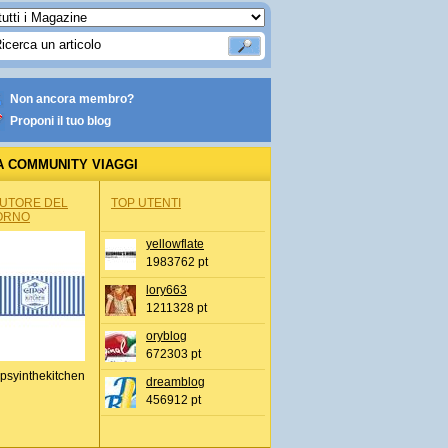
Non ancora membro?
Proponi il tuo blog
A COMMUNITY VIAGGI
AUTORE DEL
TOP UTENTI
ORNO
yellowflate
1983762 pt
lory663
1211328 pt
oryblog
672303 pt
psyinthekitchen
dreamblog
456912 pt