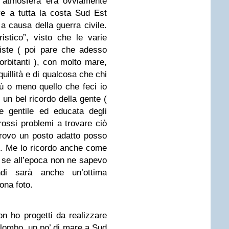
l’atmosfera era ovviamente
tre a tutta la costa Sud Est
 a causa della guerra civile.
istico”, visto che le varie
viste ( poi pare che adesso
sorbitanti ), con molto mare,
quillità e di qualcosa che chi
più o meno quello che feci io
un bel ricordo della gente (
ne gentile ed educata degli
rossi problemi a trovare ciò
rovo un posto adatto posso
o. Me lo ricordo anche come
 se all’epoca non ne sapevo
indi sarà anche un’ottima
ona foto.
non ho progetti da realizzare
Colombo, un po’ di mare a Sud