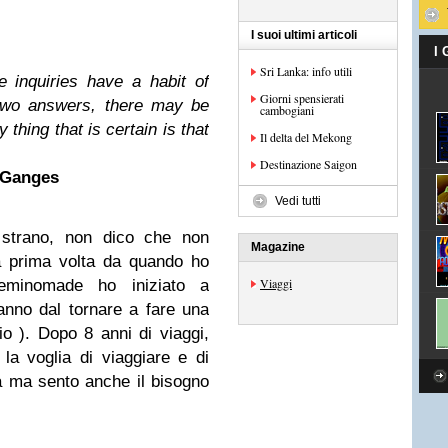
I suoi ultimi articoli
I
Sri Lanka: info utili
 inquiries have a habit of
Giorni spensierati
two answers, there may be
cambogiani
 thing that is certain is that
Il delta del Mekong
Destinazione Saigon
 Ganges
Vedi tutti
 strano, non dico che non
Magazine
a prima volta da quando ho
Viaggi
seminomade ho iniziato a
anno dal tornare a fare una
io ). Dopo 8 anni di viaggi,
 la voglia di viaggiare e di
a ma sento anche il bisogno