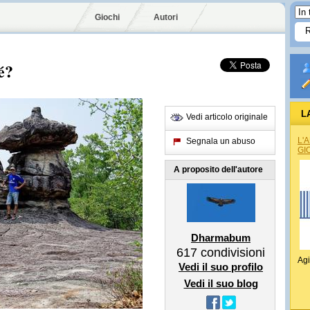
Giochi
Autori
é?
L
Vedi articolo originale
L'
Segnala un abuso
GI
A proposito dell'autore
Dharmabum
617
condivisioni
Agi
Vedi il suo profilo
Vedi il suo blog