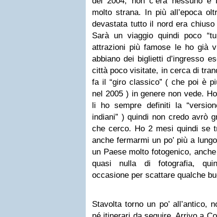
del 2004, non c’era nessuno e 
molto strana. In più all’epoca ol
devastata tutto il nord era chiuso
Sarà un viaggio quindi poco “tur
attrazioni più famose le ho già 
abbiano dei biglietti d’ingresso e
città poco visitate, in cerca di tran
fa il “giro classico” ( che poi è 
nel 2005 ) in genere non vede. Ho 
li ho sempre definiti la “versio
indiani” ) quindi non credo avrò g
che cerco. Ho 2 mesi quindi se t
anche fermarmi un po’ più a lung
un Paese molto fotogenico, anche
quasi nulla di fotografia, qu
occasione per scattare qualche bu
Stavolta torno un po’ all’antico, 
né itinerari da seguire. Arrivo a 