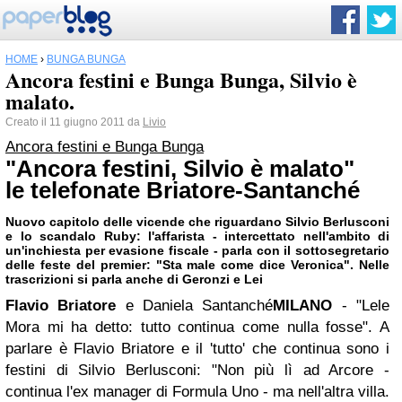
HOME
›
BUNGA BUNGA
Ancora festini e Bunga Bunga, Silvio è
malato.
Creato il 11 giugno 2011 da
Livio
Ancora festini e Bunga Bunga
"Ancora festini, Silvio è malato"
le telefonate Briatore-Santanché
Nuovo capitolo delle vicende che riguardano
Silvio Berlusconi
e lo scandalo Ruby: l'affarista - intercettato nell'ambito di
un'inchiesta per evasione fiscale - parla con il sottosegretario
delle feste del premier: "Sta male come dice Veronica". Nelle
trascrizioni si parla anche di Geronzi e Lei
Flavio Briatore
e Daniela Santanché
MILANO
- "Lele
Mora mi ha detto: tutto continua come nulla fosse". A
parlare è Flavio Briatore e il 'tutto' che continua sono i
festini di Silvio Berlusconi: "Non più lì ad Arcore -
continua l'ex manager di Formula Uno - ma nell'altra villa.