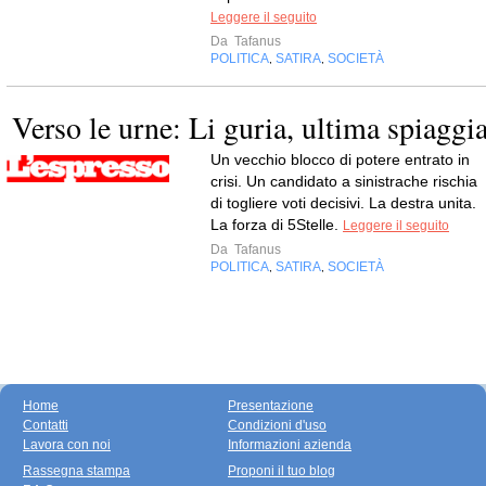
Leggere il seguito
Da
Tafanus
POLITICA
SATIRA
SOCIETÀ
,
,
Verso le urne: Li guria, ultima spiaggi
Un vecchio blocco di potere entrato in
crisi. Un candidato a sinistrache rischia
di togliere voti decisivi. La destra unita.
La forza di 5Stelle.
Leggere il seguito
Da
Tafanus
POLITICA
SATIRA
SOCIETÀ
,
,
Home
Presentazione
Contatti
Condizioni d'uso
Lavora con noi
Informazioni azienda
Rassegna stampa
Proponi il tuo blog