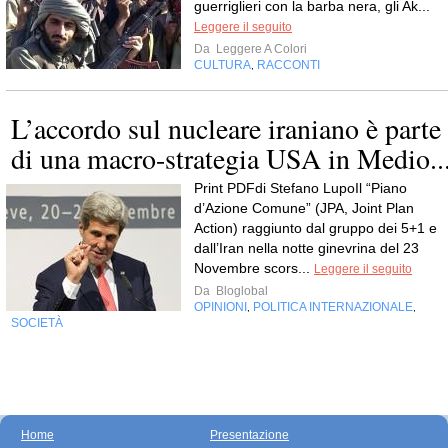
guerriglieri con la barba nera, gli Ak...
Leggere il seguito
Da
Leggere A Colori
CULTURA
RACCONTI
,
L’accordo sul nucleare iraniano è parte
di una macro-strategia USA in Medio..
Print PDFdi Stefano LupoIl “Piano
d’Azione Comune” (JPA, Joint Plan
Action) raggiunto dal gruppo dei 5+1 e
dall’Iran nella notte ginevrina del 23
Novembre scors...
Leggere il seguito
Da
Bloglobal
OPINIONI
POLITICA INTERNAZIONALE
,
,
SOCIETÀ
Home
Presentazione