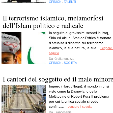
OPINIONI
TALENTI
,
Il terrorismo islamico, metamorfosi
dell’Islam politico e radicale
In seguito ai gravissimi scontri in Iraq,
Siria ed alcuni Stati dell’Africa è tornato
d’attualità il dibattito sul terrorismo
islamico, la sua natura, le sue...
Leggere i
seguito
Da
Giulianoguzzo
OPINIONI
SOCIETÀ
,
I cantori del soggetto ed il male minor
Impero (Hardt/Negri): il mondo in crisi
visto come la Disneyland della
Moltitudine di Robert Kurz Il problema
per cui la critica sociale si vede
confinata...
Leggere il seguito
Da
Francosenia