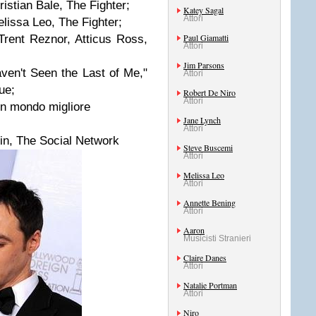
ristian Bale, The Fighter;
Katey Sagal
Attori
elissa Leo, The Fighter;
Paul Giamatti
 Trent Reznor, Atticus Ross,
Attori
Jim Parsons
aven't Seen the Last of Me,"
Attori
ue;
Robert De Niro
Attori
 un mondo migliore
Jane Lynch
Attori
in, The Social Network
Steve Buscemi
Attori
Melissa Leo
Attori
Annette Bening
Attori
Aaron
Musicisti Stranieri
Claire Danes
Attori
Natalie Portman
Attori
Niro