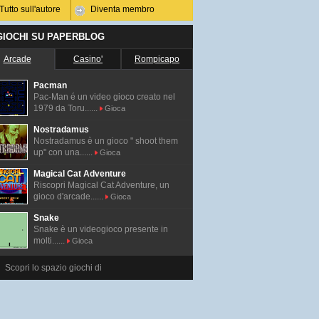
Tutto sull'autore
Diventa membro
 GIOCHI SU PAPERBLOG
Arcade
Casino'
Rompicapo
Pacman
Pac-Man é un video gioco creato nel
1979 da Toru......
Gioca
Nostradamus
Nostradamus è un gioco " shoot them
up" con una......
Gioca
Magical Cat Adventure
Riscopri Magical Cat Adventure, un
gioco d'arcade......
Gioca
Snake
Snake è un videogioco presente in
molti......
Gioca
Scopri lo spazio giochi di