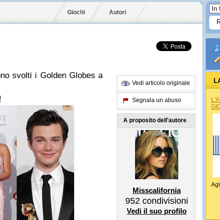
Giochi
Autori
no svolti i Golden Globes a
L
Vedi articolo originale
!
L'
Segnala un abuso
GI
A proposito dell'autore
Agi
Misscalifornia
952
condivisioni
Vedi il suo profilo