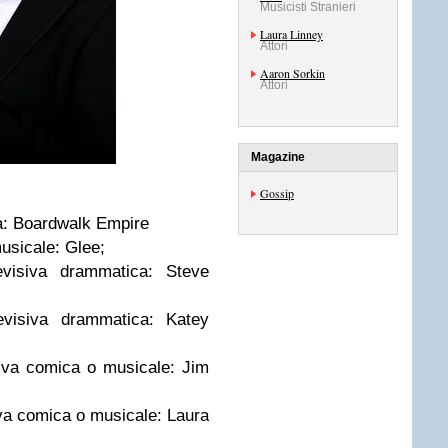
Musicisti Stranieri
Laura Linney
Attori
Aaron Sorkin
Attori
Magazine
Gossip
ca: Boardwalk Empire
musicale: Glee;
levisiva drammatica: Steve
levisiva drammatica: Katey
isiva comica o musicale: Jim
siva comica o musicale: Laura