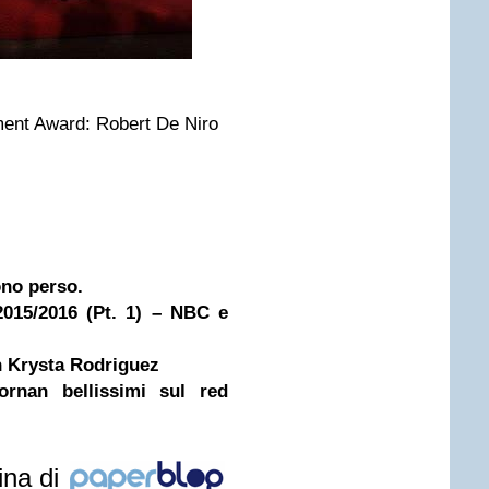
ment Award: Robert De Niro
ono perso.
2015/2016 (Pt. 1) – NBC e
n Krysta Rodriguez
rnan bellissimi sul red
ina di