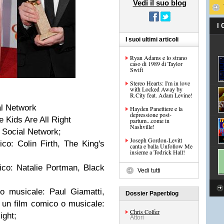
Vedi il suo blog
I
I suoi ultimi articoli
Ryan Adams e lo strano
caso di 1989 di Taylor
Swift
Stereo Hearts: I'm in love
with Locked Away by
R.City feat. Adam Levine!
al Network
Hayden Panettiere e la
depressione post-
e Kids Are All Right
partum...come in
Nashville!
e Social Network;
Joseph Gordon-Levitt
ico: Colin Firth, The King's
canta e balla Unfollow Me
insieme a Todrick Hall!
tico: Natalie Portman, Black
Vedi tutti
 o musicale: Paul Giamatti,
Dossier Paperblog
di un film comico o musicale:
Chris Colfer
ight;
Attori