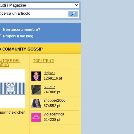
Non ancora membro?
Proponi il tuo blog
A COMMUNITY GOSSIP
AUTORE DEL
TOP UTENTI
ORNO
dejavu
1269116 pt
sankez
747808 pt
shopper2000
674552 pt
psyinthekitchen
violacentrica
614238 pt