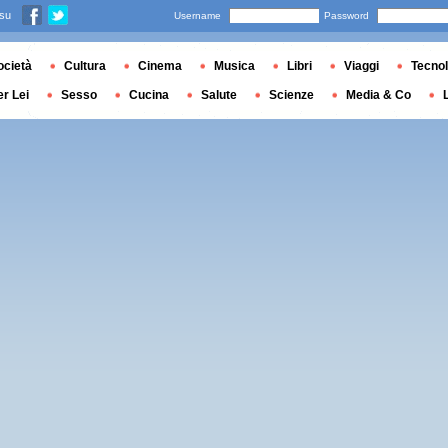
 su
Username
Password
ocietà
Cultura
Cinema
Musica
Libri
Viaggi
Tecnol
er Lei
Sesso
Cucina
Salute
Scienze
Media & Co