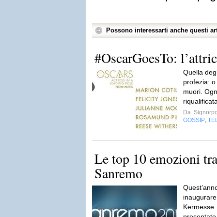
Possono interessarti anche questi art
#OscarGoesTo: l’attric
Quella degl
profezia: o 
muori. Ogn
riqualificat
Da
Signorp
GOSSIP
TE
,
Le top 10 emozioni tras
Sanremo
Quest’anno
inaugurare
Kermesse. 
presentato 