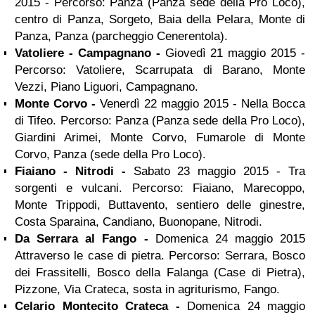
2015 - Percorso: Panza (Panza sede della Pro Loco),
centro di Panza, Sorgeto, Baia della Pelara, Monte di
Panza, Panza (parcheggio Cenerentola).
Vatoliere - Campagnano -
Giovedì 21 maggio 2015 -
Percorso: Vatoliere, Scarrupata di Barano, Monte
Vezzi, Piano Liguori, Campagnano.
Monte Corvo -
Venerdì 22 maggio 2015 - Nella Bocca
di Tifeo. Percorso: Panza (Panza sede della Pro Loco),
Giardini Arimei, Monte Corvo, Fumarole di Monte
Corvo, Panza (sede della Pro Loco).
Fiaiano - Nitrodi -
Sabato 23 maggio 2015 - Tra
sorgenti e vulcani. Percorso: Fiaiano, Marecoppo,
Monte Trippodi, Buttavento, sentiero delle ginestre,
Costa Sparaina, Candiano, Buonopane, Nitrodi.
Da Serrara al Fango -
Domenica 24 maggio 2015
Attraverso le case di pietra. Percorso: Serrara, Bosco
dei Frassitelli, Bosco della Falanga (Case di Pietra),
Pizzone, Via Crateca, sosta in agriturismo, Fango.
Celario Montecito Crateca -
Domenica 24 maggio