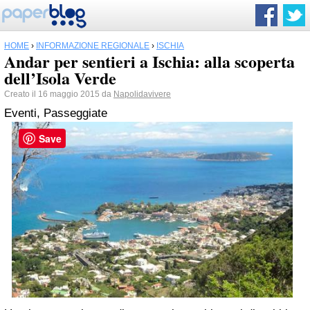
HOME
›
INFORMAZIONE REGIONALE
›
ISCHIA
Andar per sentieri a Ischia: alla scoperta
dell’Isola Verde
Creato il 16 maggio 2015 da
Napolidavivere
Eventi, Passeggiate
Save