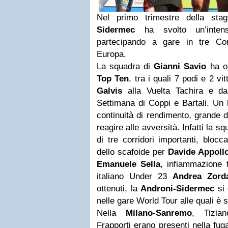
Nel primo trimestre della sta
Sidermec
ha svolto un’intensa 
partecipando a gare in tre Con
Europa.
La squadra di
Gianni Savio
ha o
Top Ten
, tra i quali 7 podi e 2 vi
Galvis
alla Vuelta Tachira e 
Settimana di Coppi e Bartali. Un 
continuità di rendimento, grande 
reagire alle avversità. Infatti la 
di tre corridori importanti, blocca
dello scafoide per
Davide Appoll
Emanuele Sella
, infiammazione 
italiano Under 23
Andrea Zord
ottenuti, la
Androni-Sidermec
si 
nelle gare World Tour alle quali è s
Nella
Milano-Sanremo
, Tizia
Frapporti erano presenti nella fug