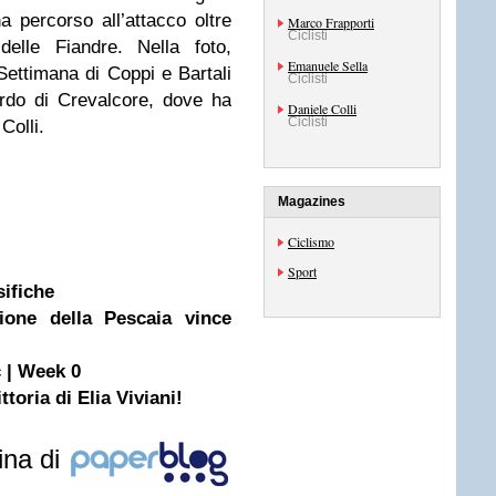
a percorso all’attacco oltre
Marco Frapporti
Ciclisti
elle Fiandre. Nella foto,
Emanuele Sella
Settimana di Coppi e Bartali
Ciclisti
uardo di Crevalcore, dove ha
Daniele Colli
Ciclisti
Colli.
Magazines
Ciclismo
Sport
sifiche
lione della Pescaia vince
 | Week 0
ttoria di Elia Viviani!
ina di