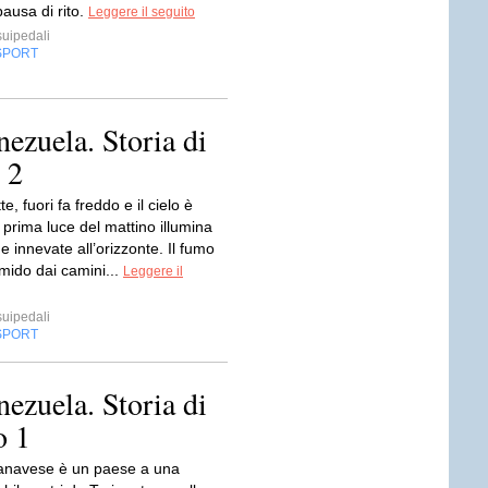
pausa di rito.
Leggere il seguito
uipedali
SPORT
ezuela. Storia di
 2
e, fuori fa freddo e il cielo è
 prima luce del mattino illumina
 innevate all’orizzonte. Il fumo
mido dai camini...
Leggere il
uipedali
SPORT
ezuela. Storia di
o 1
anavese è un paese a una