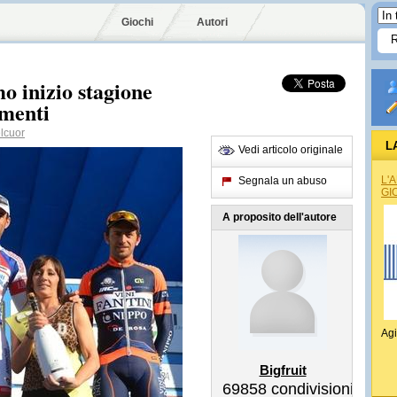
Giochi
Autori
 inizio stagione
amenti
lcuor
L
Vedi articolo originale
L'
Segnala un abuso
GI
A proposito dell'autore
Agi
Bigfruit
69858
condivisioni