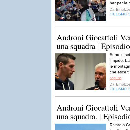
bar per la 
Da
Emialzos
CICLISMO
,
Androni Giocattoli Ven
una squadra | Episodio
Sono le sett
limpido. La
le montagne
che esce ti
seguito
Da
Emialzos
CICLISMO
,
Androni Giocattoli Ven
una squadra. | Episodi
Rivarolo C