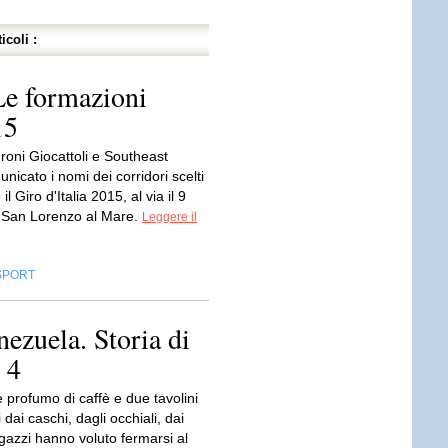
icoli :
Le formazioni
15
roni Giocattoli e Southeast
icato i nomi dei corridori scelti
il Giro d'Italia 2015, al via il 9
 San Lorenzo al Mare.
Leggere il
SPORT
ezuela. Storia di
 4
’è profumo di caffè e due tavolini
 dai caschi, dagli occhiali, dai
agazzi hanno voluto fermarsi al