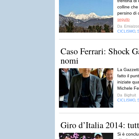
trentina di
colline che 
persino di 
seguito
Da
Emialzos
CICLISMO
,
Caso Ferrari: Shock Ga
nomi
La Gazzetta
fatto il pun
iniziate qua
Michele Fe
Da
Bigfruit
CICLISMO
,
Giro d’Italia 2014: tutt
Si è conclus