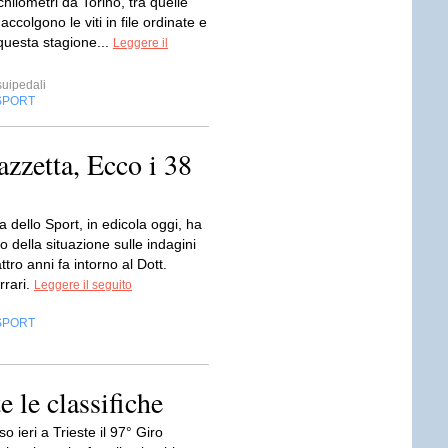
 chilometri da Torino, tra quelle
accolgono le viti in file ordinate e
questa stagione...
Leggere il
uipedali
SPORT
zzetta, Ecco i 38
 dello Sport, in edicola oggi, ha
to della situazione sulle indagini
ttro anni fa intorno al Dott.
rrari.
Leggere il seguito
SPORT
e le classifiche
o ieri a Trieste il 97° Giro