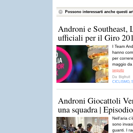
Possono interessarti anche questi art
Androni e Southeast, 
ufficiali per il Giro 20
I Team And
hanno comun
per correre 
maggio da
seguito
Da
Bigfruit
CICLISMO
,
Androni Giocattoli Ven
una squadra | Episodio
Nell’aria c
sono invasi
guanti. I r