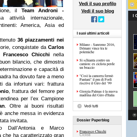
Vedi il suo profilo
gione, il
Team Androni -
Vedi il suo blog
I
attività internazionale,
tinenti: America, Asia ed
I suoi ultimi articoli
ttenuto
36 piazzamenti nei
Milano - Sanremo 2016,
ttorie, conquistate da
Carlos
Démare vince tra le
polemiche
da
Francesco Chicchi
nella
Si schianta contro un
buon bilancio, che dimostra
camion: ex ciclista perde
un braccio
determinazione e capacità di
"Così la camorra fermò
squadra ha dovuto fare a meno
Pantani" il pm di Forlì
riscrive il Giro del ’99
ti da infortuni vari: frattura
onio
, frattura del femore per
Giorgia Palmas è la nuova
madrina del Giro d'Italia
tendinea per l’ex Campione
an
. Oltre ai buoni risultati
Vedi tutti
è anche messa in evidenza
tata invitata.
Dossier Paperblog
no Dall’Antonia e Marco
Francesco Chicchi
a che ha caratterizzato gran
Ciclisti