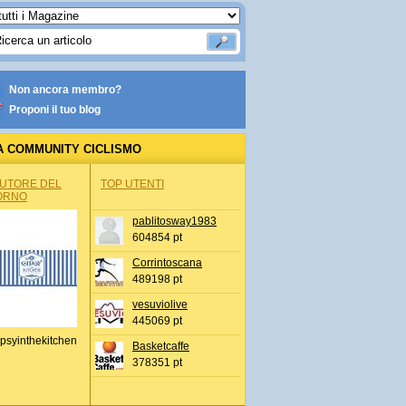
Non ancora membro?
Proponi il tuo blog
A COMMUNITY CICLISMO
AUTORE DEL
TOP UTENTI
ORNO
pablitosway1983
604854 pt
Corrintoscana
489198 pt
vesuviolive
445069 pt
psyinthekitchen
Basketcaffe
378351 pt