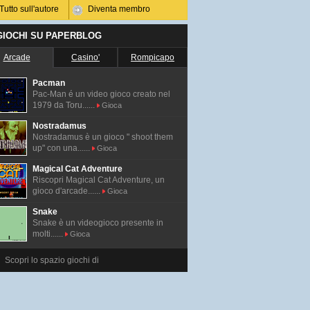
Tutto sull'autore
Diventa membro
 GIOCHI SU PAPERBLOG
Arcade
Casino'
Rompicapo
Pacman
Pac-Man é un video gioco creato nel
1979 da Toru......
Gioca
Nostradamus
Nostradamus è un gioco " shoot them
up" con una......
Gioca
Magical Cat Adventure
Riscopri Magical Cat Adventure, un
gioco d'arcade......
Gioca
Snake
Snake è un videogioco presente in
molti......
Gioca
Scopri lo spazio giochi di