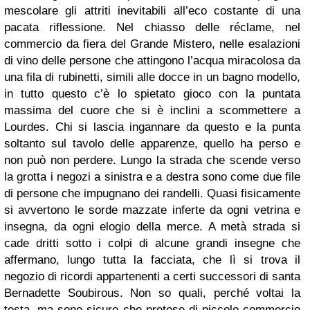
mescolare gli attriti inevitabili all’eco costante di una
pacata riflessione. Nel chiasso delle réclame, nel
commercio da fiera del Grande Mistero, nelle esalazioni
di vino delle persone che attingono l’acqua miracolosa da
una fila di rubinetti, simili alle docce in un bagno modello,
in tutto questo c’è lo spietato gioco con la puntata
massima del cuore che si è inclini a scommettere a
Lourdes. Chi si lascia ingannare da questo e la punta
soltanto sul tavolo delle apparenze, quello ha perso e
non può non perdere. Lungo la strada che scende verso
la grotta i negozi a sinistra e a destra sono come due file
di persone che impugnano dei randelli. Quasi fisicamente
si avvertono le sorde mazzate inferte da ogni vetrina e
insegna, da ogni elogio della merce. A metà strada si
cade dritti sotto i colpi di alcune grandi insegne che
affermano, lungo tutta la facciata, che lì si trova il
negozio di ricordi appartenenti a certi successori di santa
Bernadette Soubirous. Non so quali, perché voltai la
testa, ma sono sicuro che pretese di piccolo commercio