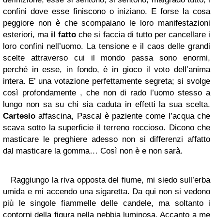
confini dove esse finiscono o iniziano. E forse la cosa
peggiore non è che scompaiano le loro manifestazioni
esteriori, ma
il fatto
che si faccia di tutto per cancellare i
loro confini nell’uomo. La tensione e il caos delle grandi
scelte attraverso cui il mondo passa sono enormi,
perché in esse, in fondo, è in gioco il voto dell’anima
intera. E’ una votazione perfettamente segreta; si svolge
così profondamente , che non di rado l’uomo stesso a
lungo non sa su chi sia caduta in effetti la sua scelta.
Cartesio
affascina, Pascal è paziente come l’acqua che
scava sotto la superficie il terreno roccioso. Dicono che
masticare le preghiere adesso non si differenzi affatto
dal masticare la gomma… Così non è e non sarà.
Raggiungo la riva opposta del fiume, mi siedo sull’erba
umida e mi accendo una sigaretta. Da qui non si vedono
più le singole fiammelle delle candele, ma soltanto i
contorni della figura nella nebbia luminosa. Accanto a me