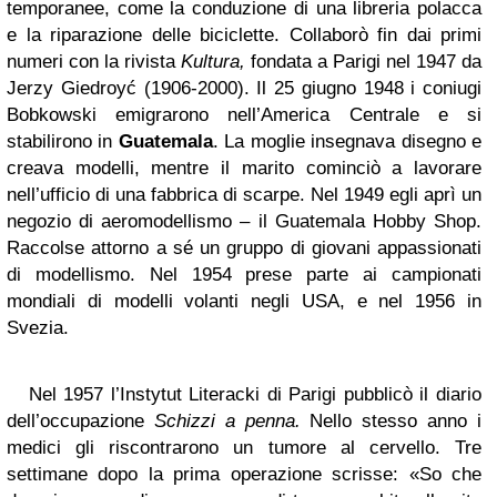
temporanee, come la conduzione di una libreria polacca
e la riparazione delle biciclette. Collaborò fin dai primi
numeri con la rivista
Kultura,
fondata a Parigi nel 1947 da
Jerzy Giedroyć (1906-2000). Il 25 giugno 1948 i coniugi
Bobkowski emigrarono nell’America Centrale e si
stabilirono in
Guatemala
. La moglie insegnava disegno e
creava modelli, mentre il marito cominciò a lavorare
nell’ufficio di una fabbrica di scarpe. Nel 1949 egli aprì un
negozio di aeromodellismo – il Guatemala Hobby Shop.
Raccolse attorno a sé un gruppo di giovani appassionati
di modellismo. Nel 1954 prese parte ai campionati
mondiali di modelli volanti negli USA, e nel 1956 in
Svezia.
Nel 1957 l’Instytut Literacki di Parigi pubblicò il diario
dell’occupazione
Schizzi a penna.
Nello stesso anno i
medici gli riscontrarono un tumore al cervello. Tre
settimane dopo la prima operazione scrisse: «So che