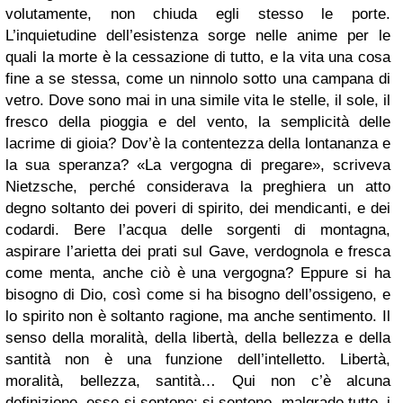
volutamente, non chiuda egli stesso le porte.
L’inquietudine dell’esistenza sorge nelle anime per le
quali la morte è la cessazione di tutto, e la vita una cosa
fine a se stessa, come un ninnolo sotto una campana di
vetro. Dove sono mai in una simile vita le stelle, il sole, il
fresco della pioggia e del vento, la semplicità delle
lacrime di gioia? Dov’è la contentezza della lontananza e
la sua speranza? «La vergogna di pregare», scriveva
Nietzsche, perché considerava la preghiera un atto
degno soltanto dei poveri di spirito, dei mendicanti, e dei
codardi. Bere l’acqua delle sorgenti di montagna,
aspirare l’arietta dei prati sul Gave, verdognola e fresca
come menta, anche ciò è una vergogna? Eppure si ha
bisogno di Dio, così come si ha bisogno dell’ossigeno, e
lo spirito non è soltanto ragione, ma anche sentimento. Il
senso della moralità, della libertà, della bellezza e della
santità non è una funzione dell’intelletto. Libertà,
moralità, bellezza, santità… Qui non c’è alcuna
definizione, esse si sentono; si sentono, malgrado tutto, i