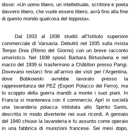
disse: «Un uomo libero, un intellettuale, scrittore e poeta
davvero libero, che vuole essere libero, avrà fino alla fine
di questo mondo qualcosa del teppista».
Dal 1933 al 1936 studiò all’Istituto superiore
commerciale di Varsavia. Debuttò nel 1935 sulla rivista
Tempo Dnia
(Ritmo del Giorno) con un breve racconto
umoristico. Nel 1938 sposò Barbara Birtusówna e nel
marzo del 1939 si trasferirono a Châtillon presso Parigi.
Dovevano restarci fino all’arrivo dei visti per l’Argentina,
dove Bobkowski avrebbe lavorato presso la
rappresentanza del PEŻ (Export Polacco del Ferro), ma
lo scoppio della guerra mandò a monte i suoi piani. In
Francia si manteneva con il commercio. Aprì in società
una lavanderia polacca intitolata allo Spirito Santo,
descritta in modo divertente nei suoi ricordi. A gennaio
del 1940 chiuse la lavanderia e fu assunto come operaio
in una fabbrica di munizioni francese. Sei mesi dopo,