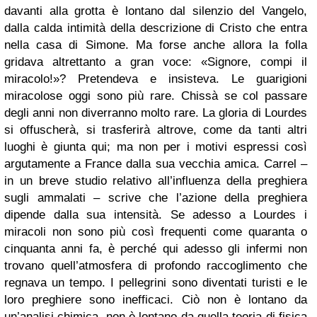
davanti alla grotta è lontano dal silenzio del Vangelo,
dalla calda intimità della descrizione di Cristo che entra
nella casa di Simone. Ma forse anche allora la folla
gridava altrettanto a gran voce: «Signore, compi il
miracolo!»? Pretendeva e insisteva. Le guarigioni
miracolose oggi sono più rare. Chissà se col passare
degli anni non diverranno molto rare. La gloria di Lourdes
si offuscherà, si trasferirà altrove, come da tanti altri
luoghi è giunta qui; ma non per i motivi espressi così
argutamente a France dalla sua vecchia amica. Carrel –
in un breve studio relativo all’influenza della preghiera
sugli ammalati – scrive che l’azione della preghiera
dipende dalla sua intensità. Se adesso a Lourdes i
miracoli non sono più così frequenti come quaranta o
cinquanta anni fa, è perché qui adesso gli infermi non
trovano quell’atmosfera di profondo raccoglimento che
regnava un tempo. I pellegrini sono diventati turisti e le
loro preghiere sono inefficaci. Ciò non è lontano da
un’analisi chimica, non è lontano da quella teoria di fisica