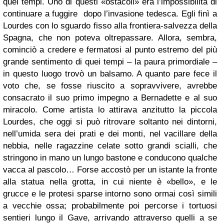
quei tempi. Uno di questi «ostacoli» era l’impossibilità di
continuare a fuggire dopo l’invasione tedesca. Egli finì a
Lourdes con lo sguardo fisso alla frontiera-salvezza della
Spagna, che non poteva oltrepassare. Allora, sembra,
cominciò a credere e fermatosi al punto estremo del più
grande sentimento di quei tempi – la paura primordiale –
in questo luogo trovò un balsamo. A quanto pare fece il
voto che, se fosse riuscito a sopravvivere, avrebbe
consacrato il suo primo impegno a Bernadette e al suo
miracolo. Come artista lo attirava anzitutto la piccola
Lourdes, che oggi si può ritrovare soltanto nei dintorni,
nell’umida sera dei prati e dei monti, nel vacillare della
nebbia, nelle ragazzine celate sotto grandi scialli, che
stringono in mano un lungo bastone e conducono qualche
vacca al pascolo… Forse accostò per un istante la fronte
alla statua nella grotta, in cui niente è «bello», e le
grucce e le protesi sparse intorno sono ormai così simili
a vecchie ossa; probabilmente poi percorse i tortuosi
sentieri lungo il Gave, arrivando attraverso quelli a se