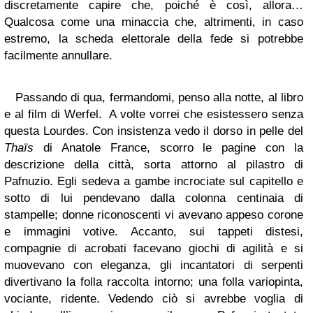
discretamente capire che, poiché è così, allora…
Qualcosa come una minaccia che, altrimenti, in caso
estremo, la scheda elettorale della fede si potrebbe
facilmente annullare.
Passando di qua, fermandomi, penso alla notte, al libro
e al film di Werfel. A volte vorrei che esistessero senza
questa Lourdes. Con insistenza vedo il dorso in pelle del
Thaïs
di Anatole France, scorro le pagine con la
descrizione della città, sorta attorno al pilastro di
Pafnuzio. Egli sedeva a gambe incrociate sul capitello e
sotto di lui pendevano dalla colonna centinaia di
stampelle; donne riconoscenti vi avevano appeso corone
e immagini votive. Accanto, sui tappeti distesi,
compagnie di acrobati facevano giochi di agilità e si
muovevano con eleganza, gli incantatori di serpenti
divertivano la folla raccolta intorno; una folla variopinta,
vociante, ridente. Vedendo ciò si avrebbe voglia di