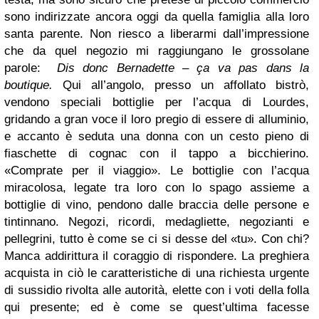
sono indirizzate ancora oggi da quella famiglia alla loro
santa parente. Non riesco a liberarmi dall’impressione
che da quel negozio mi raggiungano le grossolane
parole:
Dis donc Bernadette – ça va pas dans la
boutique.
Qui all’angolo, presso un affollato bistrò,
vendono speciali bottiglie per l’acqua di Lourdes,
gridando a gran voce il loro pregio di essere di alluminio,
e accanto è seduta una donna con un cesto pieno di
fiaschette di cognac con il tappo a bicchierino.
«Comprate per il viaggio». Le bottiglie con l’acqua
miracolosa, legate tra loro con lo spago assieme a
bottiglie di vino, pendono dalle braccia delle persone e
tintinnano. Negozi, ricordi, medagliette, negozianti e
pellegrini, tutto è come se ci si desse del «tu». Con chi?
Manca addirittura il coraggio di rispondere. La preghiera
acquista in ciò le caratteristiche di una richiesta urgente
di sussidio rivolta alle autorità, elette con i voti della folla
qui presente; ed è come se quest’ultima facesse