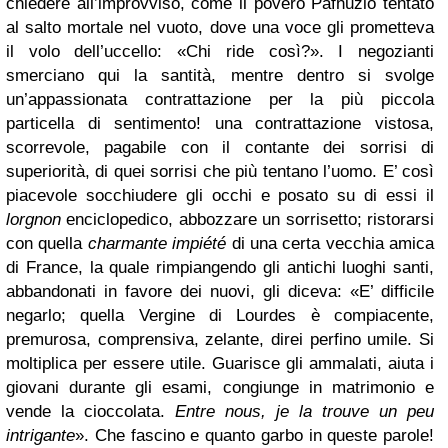
chiedere all’improvviso, come il povero Pafnuzio tentato
al salto mortale nel vuoto, dove una voce gli prometteva
il volo dell’uccello: «Chi ride così?». I negozianti
smerciano qui la santità, mentre dentro si svolge
un’appassionata contrattazione per la più piccola
particella di sentimento! una contrattazione vistosa,
scorrevole, pagabile con il contante dei sorrisi di
superiorità, di quei sorrisi che più tentano l’uomo. E’ così
piacevole socchiudere gli occhi e posato su di essi il
lorgnon
enciclopedico, abbozzare un sorrisetto; ristorarsi
con quella
charmante impiété
di una certa vecchia amica
di France, la quale rimpiangendo gli antichi luoghi santi,
abbandonati in favore dei nuovi, gli diceva: «E’ difficile
negarlo; quella Vergine di Lourdes è compiacente,
premurosa, comprensiva, zelante, direi perfino umile. Si
moltiplica per essere utile. Guarisce gli ammalati, aiuta i
giovani durante gli esami, congiunge in matrimonio e
vende la cioccolata.
Entre nous, je la trouve un peu
intrigante
». Che fascino e quanto garbo in queste parole!