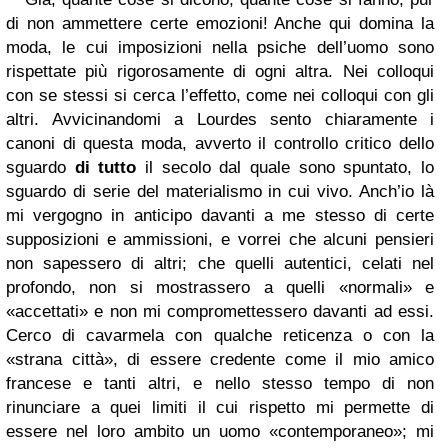
di non ammettere certe emozioni! Anche qui domina la
moda, le cui imposizioni nella psiche dell’uomo sono
rispettate più rigorosamente di ogni altra. Nei colloqui
con se stessi si cerca l’effetto, come nei colloqui con gli
altri. Avvicinandomi a Lourdes sento chiaramente i
canoni di questa moda, avverto il controllo critico dello
sguardo
di tutto
il secolo dal quale sono spuntato, lo
sguardo di serie del materialismo in cui vivo. Anch’io là
mi vergogno in anticipo davanti a me stesso di certe
supposizioni e ammissioni, e vorrei che alcuni pensieri
non sapessero di altri; che quelli autentici, celati nel
profondo, non si mostrassero a quelli «normali» e
«accettati» e non mi compromettessero davanti ad essi.
Cerco di cavarmela con qualche reticenza o con la
«strana città», di essere credente come il mio amico
francese e tanti altri, e nello stesso tempo di non
rinunciare a quei limiti il cui rispetto mi permette di
essere nel loro ambito un uomo «contemporaneo»; mi