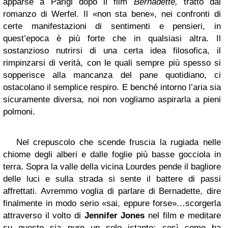
apparse a Parigi dopo il film
Bernadette,
tratto dal
romanzo di Werfel. Il «non sta bene», nei confronti di
certe manifestazioni di sentimenti e pensieri, in
quest’epoca è più forte che in qualsiasi altra. Il
sostanzioso nutrirsi di una certa idea filosofica, il
rimpinzarsi di verità, con le quali sempre più spesso si
sopperisce alla mancanza del pane quotidiano, ci
ostacolano il semplice respiro. E benché intorno l’aria sia
sicuramente diversa, noi non vogliamo aspirarla a pieni
polmoni.
Nel crepuscolo che scende fruscia la rugiada nelle
chiome degli alberi e dalle foglie più basse gocciola in
terra. Sopra la valle della vicina Lourdes pende il bagliore
delle luci e sulla strada si sente il battere di passi
affrettati. Avremmo voglia di parlare di Bernadette, dire
finalmente in modo serio «sai, eppure forse»…scorgerla
attraverso il volto di
Jennifer Jones
nel film e meditare
su questo sia pure un solo istante; così come ha