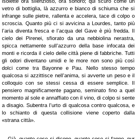
isolette ora silenzioso, ora sonoro; qui scuro come un
vetro di bottiglia, là azzurro e bianco di schiuma che si
infrange sulle pietre, rallenta e accelera, tace di colpo o
scroscia. Quanto più ci si avvicina a Lourdes, tanto più
l’aria diventa fresca e l’acqua del Gave è più fredda. Il
cielo dei Pirenei, sfiorato da una nebbiolina nerastra,
spicca nettamente sull’azzurro della base infocata dei
monti e ricorda il cielo delle città piene di fabbriche. Tutti
gli odori diventano umidi e le more non sono più così
dolci come tra Bayonne e Pau. Nello stesso tempo
qualcosa si azzittisce nell’anima, si avverte un peso e il
colloquio con se stessi cessa di essere semplice. Il
pensiero magnificamente pagano, seminato fino a quel
momento al sole e annaffiato con il vino, di colpo si sente
a disagio. Subentra l’urto di qualcosa contro qualcosa, e
lo schianto di questa collisione viene coperto dalla
«strana città».
Già, quante cose si dicono, quante cose si fanno, pur