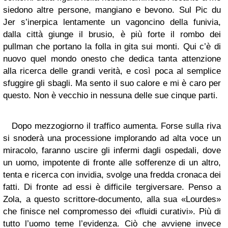
siedono altre persone, mangiano e bevono. Sul Pic du
Jer s’inerpica lentamente un vagoncino della funivia,
dalla città giunge il brusio, è più forte il rombo dei
pullman che portano la folla in gita sui monti. Qui c’è di
nuovo quel mondo onesto che dedica tanta attenzione
alla ricerca delle grandi verità, e così poca al semplice
sfuggire gli sbagli. Ma sento il suo calore e mi è caro per
questo. Non è vecchio in nessuna delle sue cinque parti.
Dopo mezzogiorno il traffico aumenta. Forse sulla riva
si snoderà una processione implorando ad alta voce un
miracolo, faranno uscire gli infermi dagli ospedali, dove
un uomo, impotente di fronte alle sofferenze di un altro,
tenta e ricerca con invidia, svolge una fredda cronaca dei
fatti. Di fronte ad essi è difficile tergiversare. Penso a
Zola, a questo scrittore-documento, alla sua «Lourdes»
che finisce nel compromesso dei «fluidi curativi». Più di
tutto l’uomo teme l’evidenza. Ciò che avviene invece