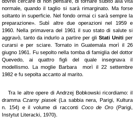
dovrei cercare di non pensare, di tornare subito alla vita
normale, quando il taglio si sarà rimarginato. Ma forse
soltanto in superficie. Nel fondo ormai ci sarà sempre la
preparazione». Subì altre due operazioni nel 1959 e
1960. Nella primavera del 1961 il suo stato di salute si
aggravò, tanto da indurlo a partire per gli
Stati Uniti
per
curarsi e per sciare. Tornato in Guatemala morì il 26
giugno 1961. Fu sepolto nella tomba di famiglia del dottor
Quevedo, ai quattro figli del quale insegnava il
modellismo. La moglie Barbara morì il 22 settembre
1982 e fu sepolta accanto al marito.
Tra le altre opere di Andrzej Bobkowski ricordiamo: il
dramma
Czarny piasek
(La sabbia nera, Parigi, Kultura
n. 154) e il volume di racconti
Coco de Oro
(Parigi,
Instytut Literacki, 1970).