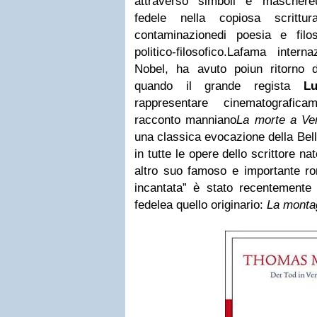
attraverso simboli e maschereu
fedele nella copiosa scritt
contaminazionedi poesia e filos
politico-filosofico.Lafama inter
Nobel, ha avuto poiun ritorno 
quando il grande regista
Lu
rappresentare
cinematografic
racconto manniano
La morte a Ve
una classica evocazione della Bell
in tutte le opere dello scrittore 
altro suo famoso e importante 
incantata” è stato recentemente r
fedelea quello originario:
La monta