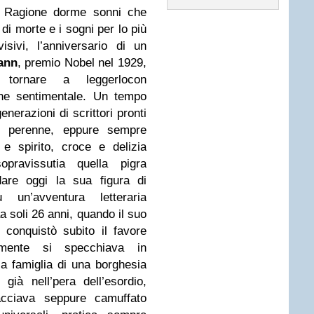
la Ragione dorme sonni che
di morte e i sogni per lo più
isivi, l’anniversario di un
ann
, premio Nobel nel 1929,
 tornare a leggerlocon
one sentimentale. Un tempo
enerazioni di scrittori pronti
to perenne, eppure sempre
 e spirito, croce e delizia
pravissutia quella pigra
dare oggi la sua figura di
fu un’avventura letteraria
a soli 26 anni, quando il suo
 conquistò subito il favore
mente si specchiava in
a famiglia di una borghesia
già nell’pera dell’esordio,
facciava seppure camuffato