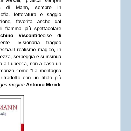
niversali, pratica sempre
ura di Mann, sempre in
ofia, letteratura e saggio
nazione, favorita anche dal
di fiamma più spettacolare
chino Visconti
decise di
amente
ilvisionaria tragico
nezia
.Il realismo magico, in
ezza, serpeggia e si insinua
nato a Lubecca, non a caso un
romanzo come “La montagna
itradotto con un titolo più
gna magica
.
Antonio Miredi