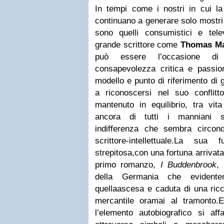
In tempi come i nostri in cui 
continuano a generare solo mostri 
sono quelli consumistici e telev
grande scrittore come
Thomas M
può essere l’occasione di
consapevolezza critica e passi
modello e punto di riferimento di g
a riconoscersi nel suo conflit
mantenuto in equilibrio, tra vita
ancora di tutti i manniani so
indifferenza che sembra circon
scrittore-intellettuale.La sua 
strepitosa,con una fortuna arrivata
primo romanzo,
I Buddenbrook
,
della Germania che evidente
quellaascesa e caduta di una ricc
mercantile oramai al tramonto.E 
l’elemento autobiografico si af