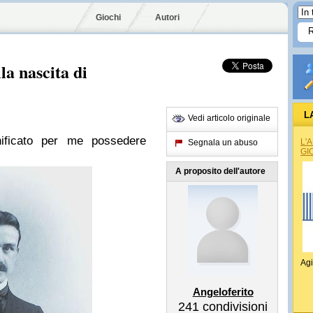
Giochi
Autori
la nascita di
L
Vedi articolo originale
nificato per me possedere
L'
Segnala un abuso
GI
A proposito dell'autore
Agi
Angeloferito
241
condivisioni