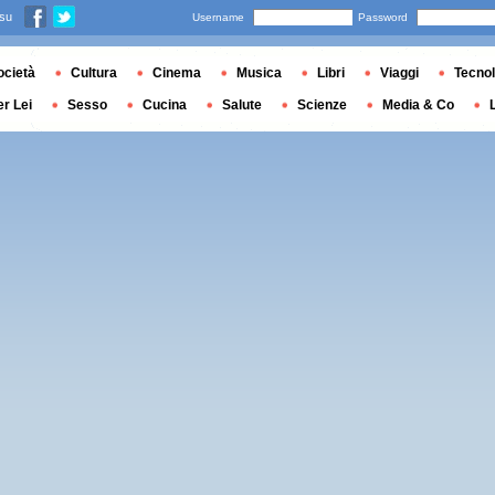
 su
Username
Password
ocietà
Cultura
Cinema
Musica
Libri
Viaggi
Tecnol
er Lei
Sesso
Cucina
Salute
Scienze
Media & Co