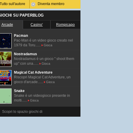
Tutto sull'autore
Diventa membro
 GIOCHI SU PAPERBLOG
Arcade
Casino'
Rompicapo
Pacman
Pac-Man é un video gioco creato nel
1979 da Toru......
Gioca
Nostradamus
Nostradamus è un gioco " shoot them
up" con una......
Gioca
Magical Cat Adventure
Riscopri Magical Cat Adventure, un
gioco d'arcade......
Gioca
Snake
Snake è un videogioco presente in
molti......
Gioca
Scopri lo spazio giochi di