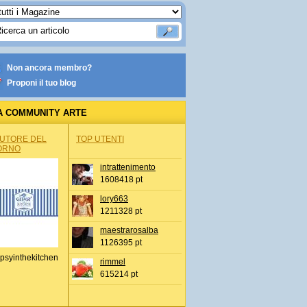
Non ancora membro?
Proponi il tuo blog
A COMMUNITY ARTE
AUTORE DEL
TOP UTENTI
ORNO
intrattenimento
1608418 pt
lory663
1211328 pt
maestrarosalba
1126395 pt
psyinthekitchen
rimmel
615214 pt