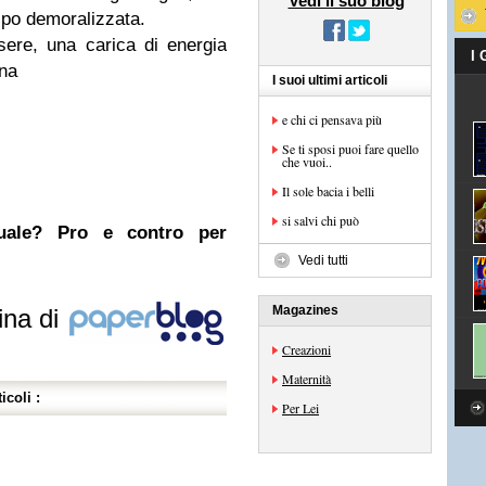
Vedi il suo blog
 po demoralizzata.
sere, una carica di energia
I
una
I suoi ultimi articoli
e chi ci pensava più
Se ti sposi puoi fare quello
che vuoi..
Il sole bacia i belli
si salvi chi può
nuale? Pro e contro per
Vedi tutti
Magazines
ina di
Creazioni
Maternità
icoli :
Per Lei