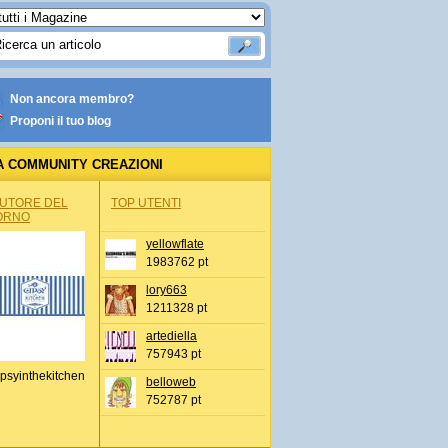
Non ancora membro?
Proponi il tuo blog
A COMMUNITY CREAZIONI
AUTORE DEL
TOP UTENTI
ORNO
yellowflate
1983762 pt
lory663
1211328 pt
artediella
757943 pt
psyinthekitchen
belloweb
752787 pt