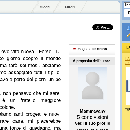
Giochi
Autori
L
Segnala un abuso
ovo vita nuova.. Forse.. Di
po giorno scopre il mondo
L'
A proposito dell'autore
GI
ima farà sei mesi, abbiamo
o assaggiato tutti i tipi di
avo a parte dei giorni un po
, non pensavo che mi sarei
é un fratello maggiore
colone.
Agi
Mammavany
amo tanti progetti e nuovi
5
condivisioni
prare casa, mi piacerebbe
Vedi il suo profilo
 una fonte di guadagno, ma