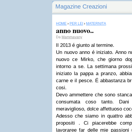
Magazine Creazioni
HOME
›
PER LEI
›
MATERNITÀ
anno nuovo..
Da
Mammavany
Il 2013 é giunto al termine.
Un nuovo anno é iniziato. Anno nu
nuovo ce Mirko, che giorno do
intorno a se. La settimana pross
iniziato la pappa a pranzo, abbiam
carne e il pesce. É abbastanza br
cosi.
Devo ammettere che sono stanca
consumata coso tanto. Dani 
meraviglioso, dolce affettuoso coc
Adesso che siamo in quattro abbi
propositi . Ci piacerebbe com
lavoraree far delle mie passioni