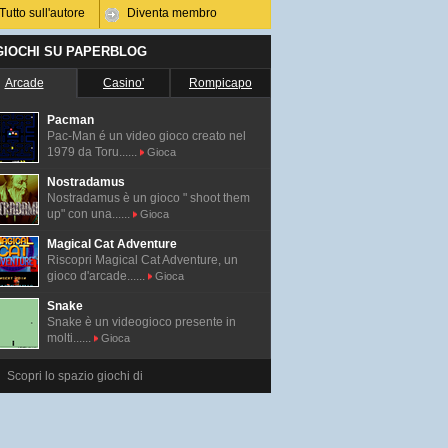
Tutto sull'autore
Diventa membro
 GIOCHI SU PAPERBLOG
Arcade
Casino'
Rompicapo
Pacman
Pac-Man é un video gioco creato nel
1979 da Toru......
Gioca
Nostradamus
Nostradamus è un gioco " shoot them
up" con una......
Gioca
Magical Cat Adventure
Riscopri Magical Cat Adventure, un
gioco d'arcade......
Gioca
Snake
Snake è un videogioco presente in
molti......
Gioca
Scopri lo spazio giochi di