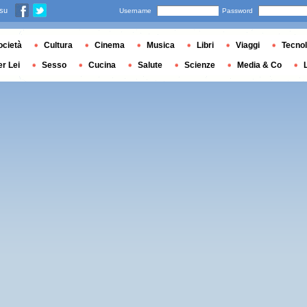
 su
Username
Password
ocietà
Cultura
Cinema
Musica
Libri
Viaggi
Tecnol
er Lei
Sesso
Cucina
Salute
Scienze
Media & Co