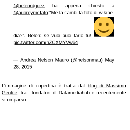
@belenrdguez
ha appena chie­sto a
@aubreymcfato
:“Me la cambi la foto di wiki­pe­
dia?”. Belen: se vuoi puoi farlo tu!
pic.twitter.com/hZCXMYVw64
— Andrea Nel­son Mauro (@nelsonmau)
May
28, 2015
L’immagine di coper­tina è tratta dal
blog di Mas­simo
Gen­tile
, tra i fon­da­tori di Data­me­dia­hub e recen­te­mente
scom­parso.