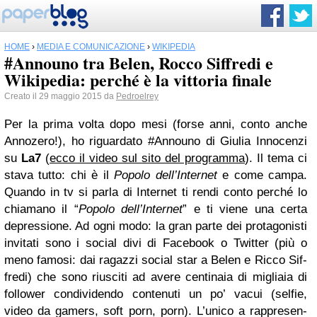
HOME
›
MEDIA E COMUNICAZIONE
›
WIKIPEDIA
#Announo tra Belen, Rocco Siffredi e
Wikipedia: perché è la vittoria finale
Creato il 29 maggio 2015 da
Pedroelrey
Per la prima volta dopo mesi (forse anni, conto anche
Anno­zero!), ho riguar­dato #Announo di Giu­lia Inno­cenzi
su
La7
(
ecco il video sul sito del pro­gramma
). Il tema ci
stava tutto: chi è il
Popolo dell’Internet
e come campa.
Quando in tv si parla di Inter­net ti rendi conto per­ché lo
chia­mano il “
Popolo dell’Internet
” e ti viene una certa
depres­sione. Ad ogni modo: la gran parte dei pro­ta­go­ni­sti
invi­tati sono i social divi di Face­book o Twit­ter (più o
meno famosi: dai ragazzi social star a Belen e Ricco Sif­
fredi) che sono riu­sciti ad avere cen­ti­naia di migliaia di
fol­lo­wer con­di­vi­dendo con­te­nuti un po’ vacui (sel­fie,
video da gamers, soft porn, porn). L’unico a rap­pre­sen­