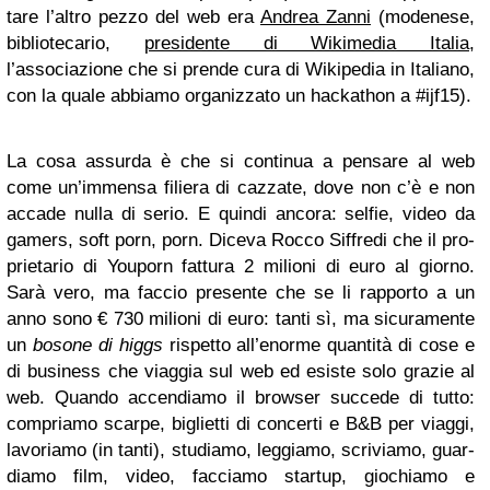
tare l’altro pezzo del web era
Andrea Zanni
(mode­nese,
biblio­te­ca­rio,
pre­si­dente di Wiki­me­dia Ita­lia
,
l’associazione che si prende cura di Wiki­pe­dia in Ita­liano,
con la quale abbiamo orga­niz­zato un hac­ka­thon a #ijf15).
La cosa assurda è che si con­ti­nua a pen­sare al web
come un’immensa filiera di caz­zate, dove non c’è e non
accade nulla di serio. E quindi ancora: sel­fie, video da
gamers, soft porn, porn. Diceva Rocco Sif­fredi che il pro­
prie­ta­rio di You­porn fat­tura 2 milioni di euro al giorno.
Sarà vero, ma fac­cio pre­sente che se li rap­porto a un
anno sono € 730 milioni di euro: tanti sì, ma sicu­ra­mente
un
bosone di higgs
rispetto all’enorme quan­tità di cose e
di busi­ness che viag­gia sul web ed esi­ste solo gra­zie al
web. Quando accen­diamo il bro­w­ser suc­cede di tutto:
com­priamo scarpe, biglietti di con­certi e B&B per viaggi,
lavo­riamo (in tanti), stu­diamo, leg­giamo, scri­viamo, guar­
diamo film, video, fac­ciamo star­tup, gio­chiamo e