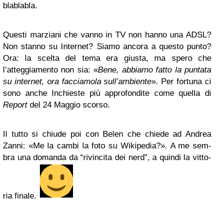
blablabla.
Que­sti mar­ziani che vanno in TV non hanno una ADSL?
Non stanno su Inter­net? Siamo ancora a que­sto punto?
Ora: la scelta del tema era giu­sta, ma spero che
l’atteggiamento non sia: «
Bene, abbiamo fatto la pun­tata
su inter­net, ora fac­cia­mola sull’ambiente
». Per for­tuna ci
sono anche Inchie­ste più appro­fon­dite come quella di
Report
del 24 Mag­gio scorso.
Il tutto si chiude poi con Belen che chiede ad Andrea
Zanni: «Me la cambi la foto su Wiki­pe­dia?». A me sem­
bra una domanda da “rivin­cita dei nerd”, a quindi la vit­to­
ria finale.