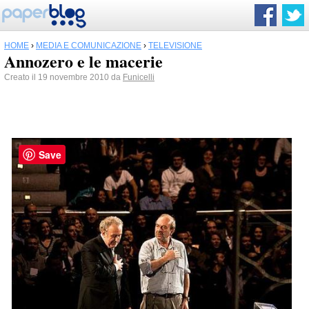
HOME
›
MEDIA E COMUNICAZIONE
›
TELEVISIONE
Annozero e le macerie
Creato il 19 novembre 2010 da
Funicelli
Save