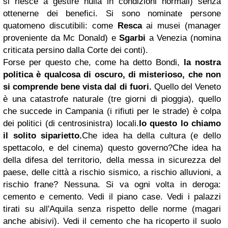
si riesce a gestire nulla in condizioni normali) senza
ottenerne dei benefici. Si sono nominate persone
quatomeno discutibili: come
Resca
ai musei (manager
proveniente da Mc Donald) e
Sgarbi
a Venezia (nomina
criticata persino dalla Corte dei conti).
Forse per questo che, come ha detto Bondi,
la nostra
politica è qualcosa di oscuro, di misterioso, che non
si comprende bene vista dal di fuori.
Quello del Veneto
è una catastrofe naturale (tre giorni di pioggia), quello
che succede in Campania (i rifiuti per le strade) è colpa
dei politici (di centrosinistra) locali.
Io questo lo chiamo
il solito siparietto.
Che idea ha della cultura (e dello
spettacolo, e del cinema) questo governo?
Che idea ha
della difesa del territorio, della messa in sicurezza del
paese, delle città a rischio sismico, a rischio alluvioni, a
rischio frane? Nessuna. Si va ogni volta in deroga:
cemento e cemento. Vedi il piano case. Vedi i palazzi
tirati su all'Aquila senza rispetto delle norme (magari
anche abisivi). Vedi il cemento che ha ricoperto il suolo