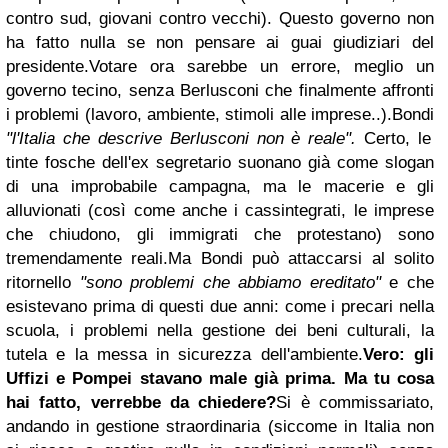
contro sud, giovani contro vecchi). Questo governo non
ha fatto nulla se non pensare ai guai giudiziari del
presidente.
Votare ora sarebbe un errore, meglio un
governo tecino, senza Berlusconi che finalmente affronti
i problemi (lavoro, ambiente, stimoli alle imprese..).
Bondi
"l'Italia che descrive Berlusconi non è reale".
Certo, le
tinte fosche dell'ex segretario suonano già come slogan
di una improbabile campagna, ma le macerie e gli
alluvionati (così come anche i cassintegrati, le imprese
che chiudono, gli immigrati che protestano) sono
tremendamente reali.
Ma Bondi può attaccarsi al solito
ritornello
"sono problemi che abbiamo ereditato"
e che
esistevano prima di questi due anni: come i precari nella
scuola, i problemi nella gestione dei beni culturali, la
tutela e la messa in sicurezza dell'ambiente.
Vero: gli
Uffizi e Pompei stavano male già prima. Ma tu cosa
hai fatto, verrebbe da chiedere?
Si è commissariato,
andando in gestione straordinaria (siccome in Italia non