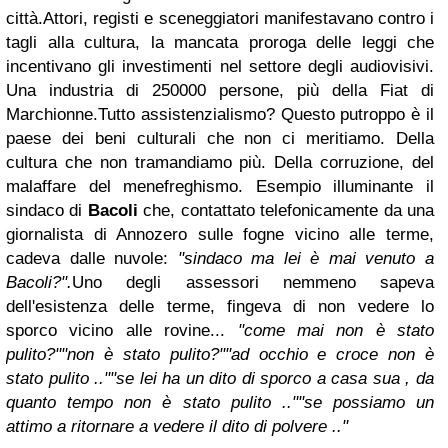
città.
Attori, registi e sceneggiatori manifestavano contro i
tagli alla cultura, la mancata proroga delle leggi che
incentivano gli investimenti nel settore degli audiovisivi.
Una industria di 250000 persone, più della Fiat di
Marchionne.
Tutto assistenzialismo?
Questo putroppo è il
paese dei beni culturali che non ci meritiamo. Della
cultura che non tramandiamo più. Della corruzione, del
malaffare del menefreghismo.
Esempio illuminante il
sindaco di
Bacoli
che, contattato telefonicamente da una
giornalista di Annozero sulle fogne vicino alle terme,
cadeva dalle nuvole:
"sindaco ma lei è mai venuto a
Bacoli?".
Uno degli assessori nemmeno sapeva
dell'esistenza delle terme, fingeva di non vedere lo
sporco vicino alle rovine...
"come mai non è stato
pulito?"
"non è stato pulito?"
"ad occhio e croce non è
stato pulito .."
"se lei ha un dito di sporco a casa sua , da
quanto tempo non è stato pulito .."
"se possiamo un
attimo a ritornare a vedere il dito di polvere .."