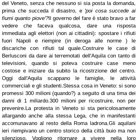
del Veneto, senza che nessuno si sia posta la domanda,
prima che succeda il disastro, e
'poi cosa succede ai
fiumi quanto piove'?
Il governo del fare è stato bravo a far
vedere che faceva qualcosa, dare una risposta
immediata agli elettori (non ai cittadini): spostare i rifiuti
fuori Napoli e riempire (in deroga alle norme ) le
discariche con rifiuti tal quale.
Costruire le case di
Berlusconi da dare ai terremotati dell'Aquila con tanto di
televisioni, quando si poteva costruire case meno
costose e iniziare da subito la ricostrzione del centro.
Oggi dall'Aquila scappano le famiglie, le attività
commerciali e gli studenti.
Stessa cosa in Veneto: si sono
promessi 300 milioni (quando?) a seguito di una tima dei
danni di 1 miliardo.
300 milioni per ricostruire, non per
prevenire.
La protesta in Veneto si sta pericolosamente
allargando anche alla stessa Lega, che in manifestanti
accomunavano al resto della Roma ladrona.
Gli aquilani
ieri riempivano un centro storico della città buio ma non
silenzioso. Vogliono ritornare a vivere nella loro