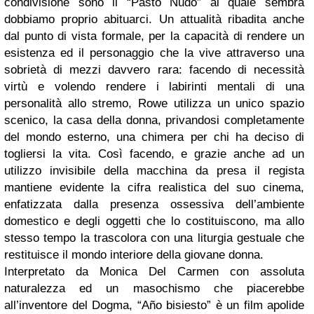
condivisione sono il “Pasto Nudo” al quale sembra
dobbiamo proprio abituarci. Un attualità ribadita anche
dal punto di vista formale, per la capacità di rendere un
esistenza ed il personaggio che la vive attraverso una
sobrietà di mezzi davvero rara: facendo di necessità
virtù e volendo rendere i labirinti mentali di una
personalità allo stremo, Rowe utilizza un unico spazio
scenico, la casa della donna, privandosi completamente
del mondo esterno, una chimera per chi ha deciso di
togliersi la vita. Così facendo, e grazie anche ad un
utilizzo invisibile della macchina da presa il regista
mantiene evidente la cifra realistica del suo cinema,
enfatizzata dalla presenza ossessiva dell’ambiente
domestico e degli oggetti che lo costituiscono, ma allo
stesso tempo la trascolora con una liturgia gestuale che
restituisce il mondo interiore della giovane donna.
Interpretato da Monica Del Carmen con assoluta
naturalezza ed un masochismo che piacerebbe
all’inventore del Dogma, “Año bisiesto” è un film apolide