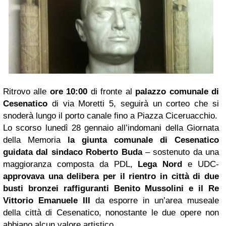
Ritrovo alle
ore 10:00
di fronte al
palazzo comunale di
Cesenatico
di via Moretti 5, seguirà un corteo che si
snoderà lungo il porto canale fino a Piazza Ciceruacchio.
Lo scorso lunedì 28 gennaio all’indomani della Giornata
della Memoria
la giunta comunale di Cesenatico
guidata dal sindaco Roberto Buda
– sostenuto da una
maggioranza composta da PDL,
Lega Nord
e UDC-
approvava una delibera per il rientro in città di due
busti bronzei raffiguranti Benito Mussolini e il Re
Vittorio Emanuele III
da esporre in un’area museale
della città di Cesenatico, nonostante le due opere non
abbiano alcun valore artistico.