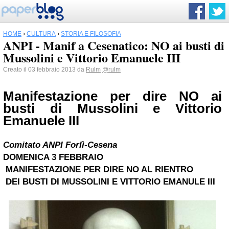
HOME
›
CULTURA
›
STORIA E FILOSOFIA
ANPI - Manif a Cesenatico: NO ai busti di
Mussolini e Vittorio Emanuele III
Creato il 03 febbraio 2013 da
Rulm
@rulm
Manifestazione per dire NO ai
busti di Mussolini e Vittorio
Emanuele III
Comitato ANPI Forlì-Cesena
DOMENICA 3 FEBBRAIO
MANIFESTAZIONE PER DIRE NO AL RIENTRO
DEI BUSTI DI MUSSOLINI E VITTORIO EMANULE III