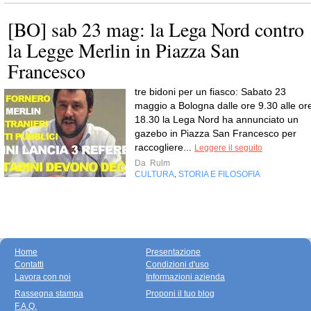
[BO] sab 23 mag: la Lega Nord contro
la Legge Merlin in Piazza San
Francesco
tre bidoni per un fiasco: Sabato 23
maggio a Bologna dalle ore 9.30 alle or
18.30 la Lega Nord ha annunciato un
gazebo in Piazza San Francesco per
raccogliere...
Leggere il seguito
Da
Rulm
CULTURA
STORIA E FILOSOFIA
,
Home
Presentazione
Contatti
Condizioni d'uso
Lavora con noi
Informazioni azienda
Rassegna stampa
Proponi il tuo blog
F.A.Q.