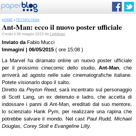
HOME
›
TECNOLOGIA
Ant-Man: ecco il nuovo poster ufficiale
Creato il 06 maggio 2015 da
Lightman
Inviato da
Fabio Mucci
Immagini | 06/05/2015
( ore 15:08 )
La Marvel ha diramato online un nuovo poster ufficiale
per il prossimo cinecomic dello studio,
Ant-Man
, che
arriverà ad agosto nelle sale cinematografiche italiane.
Potete visionarlo dopo il salto.
Diretto da
Peyton Reed
, sarà incentrato sul personaggio
di Scott Lang, un ex detenuto e ladro, che accetta di
indossare i panni di Ant-Man, ereditati dal suo mentore,
lo scienziato Hank Pym, per realizzare una rapina che
potrebbe salvare il mondo. Nel cast
Paul Rudd, Michael
Douglas, Corey Stoll
e
Evangeline Lilly.