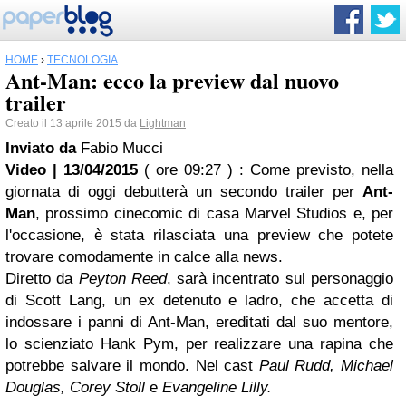
HOME
›
TECNOLOGIA
Ant-Man: ecco la preview dal nuovo
trailer
Creato il 13 aprile 2015 da
Lightman
Inviato da
Fabio Mucci
Video | 13/04/2015
( ore 09:27 )
: Come previsto, nella
giornata di oggi debutterà un secondo trailer per
Ant-
Man
, prossimo cinecomic di casa Marvel Studios e, per
l'occasione, è stata rilasciata una preview che potete
trovare comodamente in calce alla news.
Diretto da
Peyton Reed
, sarà incentrato sul personaggio
di Scott Lang, un ex detenuto e ladro, che accetta di
indossare i panni di Ant-Man, ereditati dal suo mentore,
lo scienziato Hank Pym, per realizzare una rapina che
potrebbe salvare il mondo. Nel cast
Paul Rudd, Michael
Douglas, Corey Stoll
e
Evangeline Lilly.