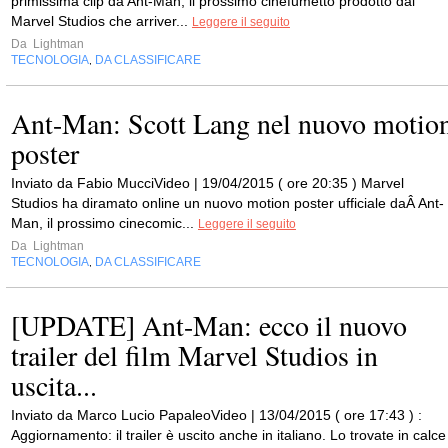
primissima clip da Ant-Man, il prossimo cinefumetto prodotto dai
Marvel Studios che arriver...
Leggere il seguito
Da
Lightman
TECNOLOGIA
DA CLASSIFICARE
,
Ant-Man: Scott Lang nel nuovo motio
poster
Inviato da Fabio MucciVideo | 19/04/2015 ( ore 20:35 ) Marvel
Studios ha diramato online un nuovo motion poster ufficiale daÂ Ant-
Man, il prossimo cinecomic...
Leggere il seguito
Da
Lightman
TECNOLOGIA
DA CLASSIFICARE
,
[UPDATE] Ant-Man: ecco il nuovo
trailer del film Marvel Studios in
uscita...
Inviato da Marco Lucio PapaleoVideo | 13/04/2015 ( ore 17:43 ) :
Aggiornamento: il trailer è uscito anche in italiano. Lo trovate in calce