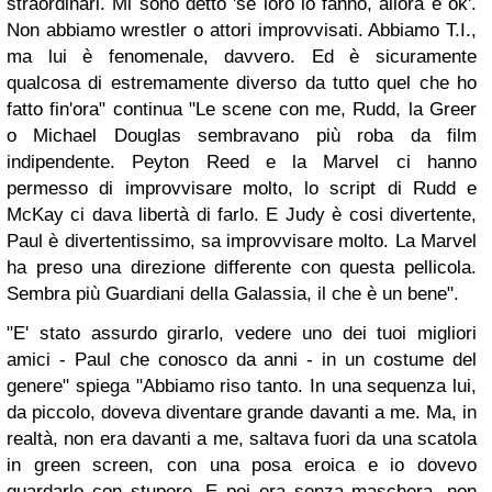
straordinari. Mi sono detto 'se loro lo fanno, allora è ok'.
Non abbiamo wrestler o attori improvvisati. Abbiamo T.I.,
ma lui è fenomenale, davvero. Ed è sicuramente
qualcosa di estremamente diverso da tutto quel che ho
fatto fin'ora" continua "Le scene con me, Rudd, la Greer
o Michael Douglas sembravano più roba da film
indipendente. Peyton Reed e la Marvel ci hanno
permesso di improvvisare molto, lo script di Rudd e
McKay ci dava libertà di farlo. E Judy è cosi divertente,
Paul è divertentissimo, sa improvvisare molto. La Marvel
ha preso una direzione differente con questa pellicola.
Sembra più Guardiani della Galassia, il che è un bene".
"E' stato assurdo girarlo, vedere uno dei tuoi migliori
amici - Paul che conosco da anni - in un costume del
genere" spiega "Abbiamo riso tanto. In una sequenza lui,
da piccolo, doveva diventare grande davanti a me. Ma, in
realtà, non era davanti a me, saltava fuori da una scatola
in green screen, con una posa eroica e io dovevo
guardarlo con stupore. E poi era senza maschera, non