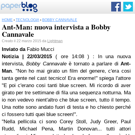
HOME
›
TECNOLOGIA
›
BOBBY CANNAVALE
Ant-Man: nuova intervista a Bobby
Cannavale
Creato il 22 marzo 2015 da
Lightman
Inviato da
Fabio Mucci
Notizia | 22/03/2015
( ore 14:08 )
: In una nuova
intervista,
Bobby Cannavale
è tornato a parlare di
Ant-
Man
. "Non ho mai girato un film del genere, c'era cosi
tanta gente nel cast tecnico! Era enorme!" spiega l'attore
"E poi c'erano cosi tanti blue screen. Mi ricordo di aver
girato per tre settimane di fila una sequenza notturna. Ma
io non vedevo nient'altro che blue screen, tutto il tempo.
Una notte sono andato fuori di testa e ho chiesto perché
ci fossero tutti quei blue screen!".
"Nella pellicola ci sono Corey Stoll, Judy Greer, Paul
Rudd, Michael Pena, Martin Donovan... tutti attori