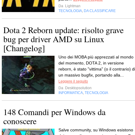
Da
Lightman
TECNOLOGIA
DA CLASSIFICARE
,
Dota 2 Reborn update: risolto grave
bug per driver AMD su Linux
[Changelog]
Uno dei MOBA più apprezzati al mondo
del momento, DOTA 2, in versione
reborn, è stato "vittima" (o il contrario) d
un massivo bugfix, portando alla...
Leggere il seguito
Da
Desktopsolution
INFORMATICA
TECNOLOGIA
,
148 Comandi per Windows da
conoscere
Salve community, su Windows esistono