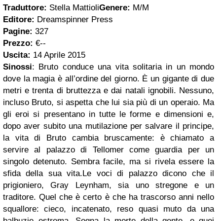
Traduttore:
Stella Mattioli
Genere:
M/M
Editore:
Dreamspinner Press
Pagine:
327
Prezzo:
€--
Uscita:
14 Aprile 2015
Sinossi
:
Bruto conduce una vita solitaria in un mondo
dove la magia è all’ordine del giorno. È un gigante di due
metri e trenta di bruttezza e dai natali ignobili. Nessuno,
incluso Bruto, si aspetta che lui sia più di un operaio. Ma
gli eroi si presentano in tutte le forme e dimensioni e,
dopo aver subito una mutilazione per salvare il principe,
la vita di Bruto cambia bruscamente: è chiamato a
servire al palazzo di Tellomer come guardia per un
singolo detenuto. Sembra facile, ma si rivela essere la
sfida della sua vita.
Le voci di palazzo dicono che il
prigioniero, Gray Leynham, sia uno stregone e un
traditore. Quel che è certo è che ha trascorso anni nello
squallore: cieco, incatenato, reso quasi muto da una
balbuzie estrema. Sogna la morte della gente, e quei