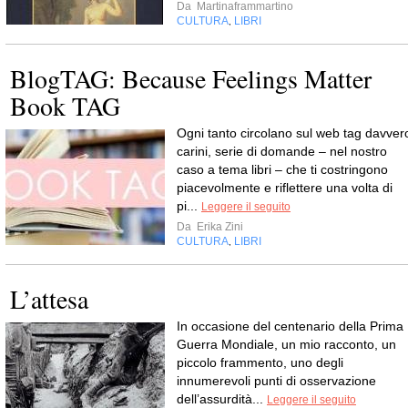
Da
Martinaframmartino
CULTURA
LIBRI
,
BlogTAG: Because Feelings Matter
Book TAG
Ogni tanto circolano sul web tag davver
carini, serie di domande – nel nostro
caso a tema libri – che ti costringono
piacevolmente e riflettere una volta di
pi...
Leggere il seguito
Da
Erika Zini
CULTURA
LIBRI
,
L’attesa
In occasione del centenario della Prima
Guerra Mondiale, un mio racconto, un
piccolo frammento, uno degli
innumerevoli punti di osservazione
dell’assurdità...
Leggere il seguito