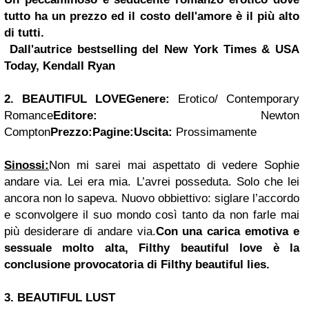
tutto ha un prezzo ed il costo dell'amore è il più alto
di tutti.
Dall'autrice bestselling del New York Times & USA
Today, Kendall Ryan
2. BEAUTIFUL LOVE
Genere:
Erotico/ Contemporary
Romance
Editore:
Newton
Compton
Prezzo:
Pagine:
Uscita:
Prossimamente
Sinossi:
Non mi sarei mai aspettato di vedere Sophie
andare via. Lei era mia. L’avrei posseduta. Solo che lei
ancora non lo sapeva. Nuovo obbiettivo: siglare l’accordo
e sconvolgere il suo mondo così tanto da non farle mai
più desiderare di andare via.
Con una carica emotiva e
sessuale molto alta, Filthy beautiful love è la
conclusione provocatoria di Filthy beautiful lies.
3. BEAUTIFUL LUST