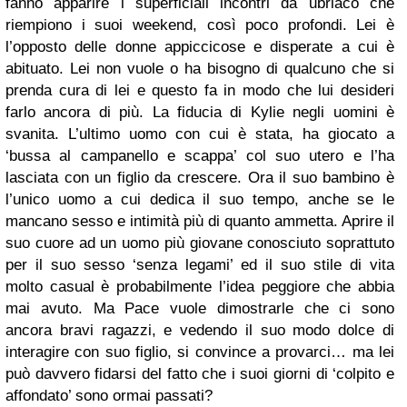
fanno apparire i superficiali incontri da ubriaco che
riempiono i suoi weekend, così poco profondi. Lei è
l’opposto delle donne appiccicose e disperate a cui è
abituato. Lei non vuole o ha bisogno di qualcuno che si
prenda cura di lei e questo fa in modo che lui desideri
farlo ancora di più.
La fiducia di Kylie negli uomini è
svanita. L’ultimo uomo con cui è stata, ha giocato a
‘bussa al campanello e scappa’ col suo utero e l’ha
lasciata con un figlio da crescere. Ora il suo bambino è
l’unico uomo a cui dedica il suo tempo, anche se le
mancano sesso e intimità più di quanto ammetta. Aprire il
suo cuore ad un uomo più giovane conosciuto soprattuto
per il suo sesso ‘senza legami’ ed il suo stile di vita
molto casual è probabilmente l’idea peggiore che abbia
mai avuto. Ma Pace vuole dimostrarle che ci sono
ancora bravi ragazzi, e vedendo il suo modo dolce di
interagire con suo figlio, si convince a provarci… ma lei
può davvero fidarsi del fatto che i suoi giorni di ‘colpito e
affondato’ sono ormai passati?