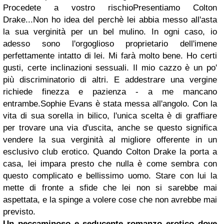
Procedete a vostro rischio
Presentiamo Colton
Drake...
Non ho idea del perchè lei abbia messo all'asta
la sua verginità per un bel mulino. In ogni caso, io
adesso sono l'orgoglioso proprietario dell'imene
perfettamente intatto di lei. Mi farà molto bene. Ho certi
gusti, certe inclinazioni sessuali. Il mio cazzo è un po'
più discriminatorio di altri. E addestrare una vergine
richiede finezza e pazienza - a me mancano
entrambe.
Sophie Evans è stata messa all'angolo. Con la
vita di sua sorella in bilico, l'unica scelta è di graffiare
per trovare una via d'uscita, anche se questo significa
vendere la sua verginità al migliore offerente in un
esclusivo club erotico. Quando Colton Drake la porta a
casa, lei impara presto che nulla è come sembra con
questo complicato e bellissimo uomo. Stare con lui la
mette di fronte a sfide che lei non si sarebbe mai
aspettata, e la spinge a volere cose che non avrebbe mai
previsto.
Un peccaminoso e seducente romanzo erotico dove