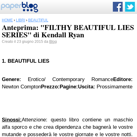
HOME
›
LIBRI
›
BEAUTIFUL
Anteprima: "FILTHY BEAUTIFUL LIES
SERIES" di Kendall Ryan
Creato il 23 giugno 2015 da
Blog
1. BEAUTIFUL LIES
Genere:
Erotico/ Contemporary Romance
Editore:
Newton Compton
Prezzo:
Pagine:
Uscita:
Prossimamente
Sinossi:
Attenzione: questo libro contiene un maschio
alfa sporco e che crea dipendenza che bagnerà le vostre
mutande e possederà le vostre giornate e le vostre notti.