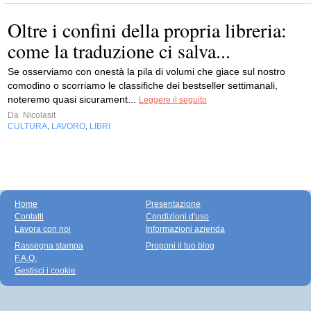
Oltre i confini della propria libreria:
come la traduzione ci salva...
Se osserviamo con onestà la pila di volumi che giace sul nostro
comodino o scorriamo le classifiche dei bestseller settimanali,
noteremo quasi sicurament...
Leggere il seguito
Da
Nicolasit
CULTURA
LAVORO
LIBRI
,
,
Home
Presentazione
Contatti
Condizioni d'uso
Lavora con noi
Informazioni azienda
Rassegna stampa
Proponi il tuo blog
F.A.Q.
Gestisci i cookie