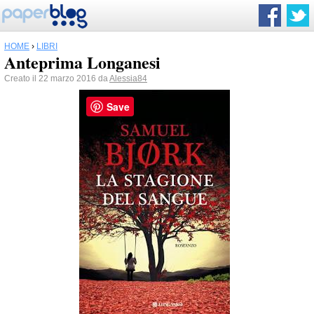
HOME
›
LIBRI
Anteprima Longanesi
Creato il 22 marzo 2016 da
Alessia84
Save