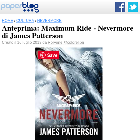
HOME
›
CULTURA
›
NEVERMORE
Anteprima: Maximum Ride - Nevermore
di James Patterson
Creato il 16 luglio 2013 da
Roryone
@colorelibri
Save