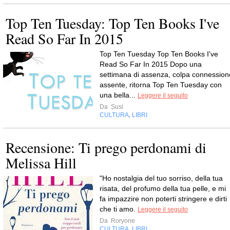
Top Ten Tuesday: Top Ten Books I've
Read So Far In 2015
Top Ten Tuesday Top Ten Books I've
Read So Far In 2015 Dopo una
settimana di assenza, colpa connession
assente, ritorna Top Ten Tuesday con
una bella...
Leggere il seguito
Da
Susi
CULTURA
LIBRI
,
Recensione: Ti prego perdonami di
Melissa Hill
"Ho nostalgia del tuo sorriso, della tua
risata, del profumo della tua pelle, e mi
fa impazzire non poterti stringere e dirti
che ti amo.
Leggere il seguito
Da
Roryone
CULTURA
LIBRI
,