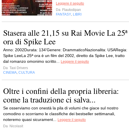
Leggere il seguito
Da
Flautodipan
FANTASY
LIBRI
,
Stasera alle 21,15 su Rai Movie La 25ª
ora di Spike Lee
Anno: 2002Durata: 134'Genere: DrammaticoNazionalita: USARegia:
Spike LeeLa 25ª ora è un film del 2002, diretto da Spike Lee, tratto
dal romanzo omonimo scritto...
Leggere il seguito
Da
Taxi Drivers
CINEMA
CULTURA
,
Oltre i confini della propria libreria:
come la traduzione ci salva...
Se osserviamo con onestà la pila di volumi che giace sul nostro
comodino o scorriamo le classifiche dei bestseller settimanali,
noteremo quasi sicurament...
Leggere il seguito
Da
Nicolasit