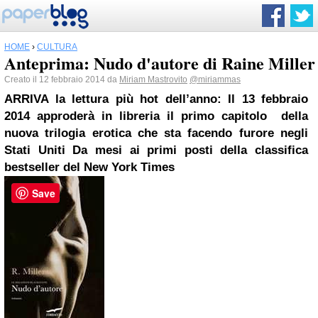
HOME
›
CULTURA
Anteprima: Nudo d'autore di Raine Miller
Creato il 12 febbraio 2014 da
Miriam Mastrovito
@miriammas
ARRIVA la lettura più hot dell’anno:
Il 13 febbraio
2014 approderà in libreria il primo capitolo
della
nuova trilogia erotica che sta facendo furore negli
Stati Uniti
Da mesi ai primi
posti della classifica
bestseller
del New York Times
Save