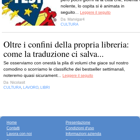
nolente, lo ospita si è animata in
seguito...
Leggere il seguito
Da
Marvigar4
CULTURA
Oltre i confini della propria libreria:
come la traduzione ci salva...
Se osserviamo con onestà la pila di volumi che giace sul nostro
comodino o scorriamo le classifiche dei bestseller settimanali,
noteremo quasi sicurament...
Leggere il seguito
Da
Nicolasit
CULTURA
LAVORO
LIBRI
,
,
Home
Presentazione
Contatti
Condizioni d'uso
Lavora con noi
Informazioni azienda