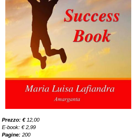
Prezzo: €
12,00
E-book: € 2,99
Pagine:
200