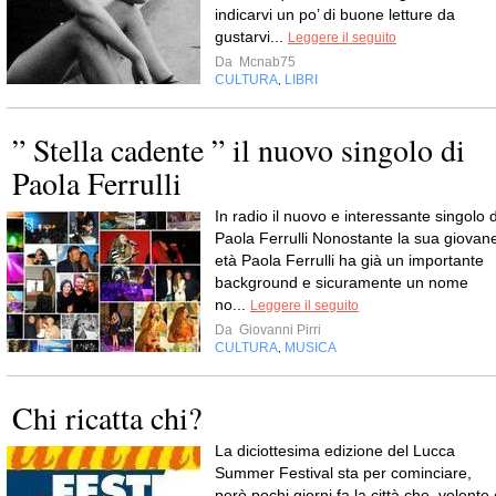
indicarvi un po’ di buone letture da
gustarvi...
Leggere il seguito
Da
Mcnab75
CULTURA
LIBRI
,
” Stella cadente ” il nuovo singolo di
Paola Ferrulli
In radio il nuovo e interessante singolo d
Paola Ferrulli Nonostante la sua giovan
età Paola Ferrulli ha già un importante
background e sicuramente un nome
no...
Leggere il seguito
Da
Giovanni Pirri
CULTURA
MUSICA
,
Chi ricatta chi?
La diciottesima edizione del Lucca
Summer Festival sta per cominciare,
però pochi giorni fa la città che, volente