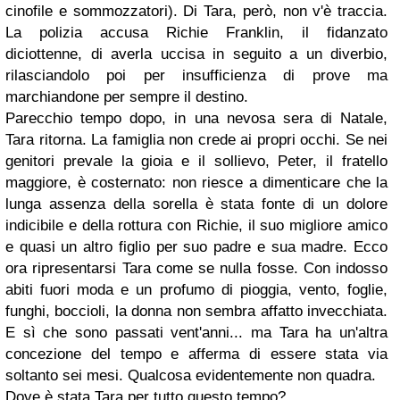
cinofile e sommozzatori). Di Tara, però, non v'è traccia.
La polizia accusa Richie Franklin, il fidanzato
diciottenne, di averla uccisa in seguito a un diverbio,
rilasciandolo poi per insufficienza di prove ma
marchiandone per sempre il destino.
Parecchio tempo dopo, in una nevosa sera di Natale,
Tara ritorna. La famiglia non crede ai propri occhi. Se nei
genitori prevale la gioia e il sollievo, Peter, il fratello
maggiore, è costernato: non riesce a dimenticare che la
lunga assenza della sorella è stata fonte di un dolore
indicibile e della rottura con Richie, il suo migliore amico
e quasi un altro figlio per suo padre e sua madre. Ecco
ora ripresentarsi Tara come se nulla fosse. Con indosso
abiti fuori moda e un profumo di pioggia, vento, foglie,
funghi, boccioli, la donna non sembra affatto invecchiata.
E sì che sono passati vent'anni... ma Tara ha un'altra
concezione del tempo e afferma di essere stata via
soltanto sei mesi. Qualcosa evidentemente non quadra.
Dove è stata Tara per tutto questo tempo?