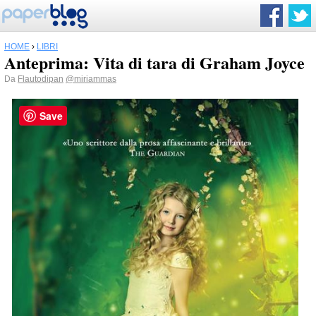
HOME
›
LIBRI
Anteprima: Vita di tara di Graham Joyce
Da
Flautodipan
@miriammas
Save