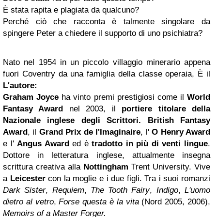
È stata rapita e plagiata da qualcuno?
Perché ciò che racconta è talmente singolare da
spingere Peter a chiedere il supporto di uno psichiatra?
Nato nel 1954 in un piccolo villaggio minerario appena
fuori Coventry da una famiglia della classe operaia, È il
L'autore:
Graham Joyce
ha vinto premi prestigiosi come il
World
Fantasy Award
nel 2003, il
portiere titolare della
Nazionale inglese degli Scrittori.
British Fantasy
Award
, il
Grand Prix de l'Imaginaire
, l'
O Henry Award
e l'
Angus Award
ed è
tradotto in più di venti lingue
.
Dottore in letteratura inglese, attualmente insegna
scrittura creativa alla
Nottingham
Trent University. Vive
a
Leicester
con la moglie e i due figli. Tra i suoi romanzi
Dark Sister
,
Requiem
,
The Tooth Fairy
,
Indigo
,
L'uomo
dietro al vetro
,
Forse questa è la vita
(Nord 2005, 2006),
Memoirs of a Master Forger.