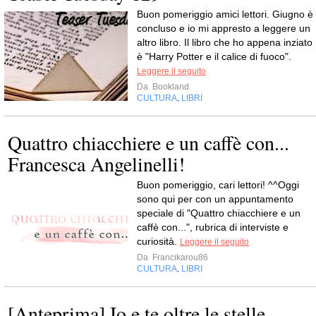
Buon pomeriggio amici lettori. Giugno è
concluso e io mi appresto a leggere un
altro libro. Il libro che ho appena inziato
è "Harry Potter e il calice di fuoco".
Leggere il seguito
Da
Bookland
CULTURA
LIBRI
,
Quattro chiacchiere e un caffè con...
Francesca Angelinelli!
Buon pomeriggio, cari lettori! ^^Oggi
sono qui per con un appuntamento
speciale di "Quattro chiacchiere e un
caffè con...", rubrica di interviste e
curiosità.
Leggere il seguito
Da
Francikarou86
CULTURA
LIBRI
,
[Anteprima] Io e te oltre le stelle -