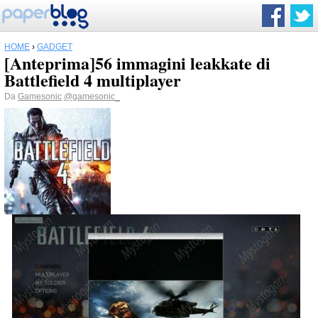
HOME
›
GADGET
[Anteprima]56 immagini leakkate di
Battlefield 4 multiplayer
Da
Gamesonic
@gamesonic_