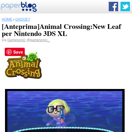
HOME
›
GADGET
[Anteprima]Animal Crossing:New Leaf
per Nintendo 3DS XL
Da
Gamesonic
@gamesonic_
Save