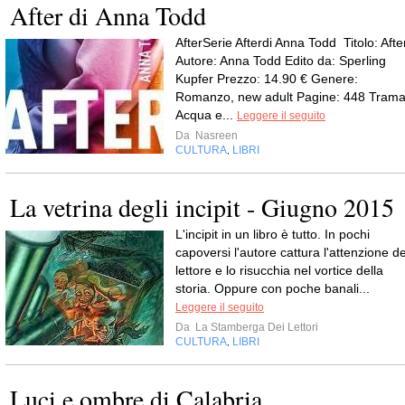
After di Anna Todd
AfterSerie Afterdi Anna Todd Titolo: Afte
Autore: Anna Todd Edito da: Sperling
Kupfer Prezzo: 14.90 € Genere:
Romanzo, new adult Pagine: 448 Trama
Acqua e...
Leggere il seguito
Da
Nasreen
CULTURA
LIBRI
,
La vetrina degli incipit - Giugno 2015
L'incipit in un libro è tutto. In pochi
capoversi l'autore cattura l'attenzione de
lettore e lo risucchia nel vortice della
storia. Oppure con poche banali...
Leggere il seguito
Da
La Stamberga Dei Lettori
CULTURA
LIBRI
,
Luci e ombre di Calabria