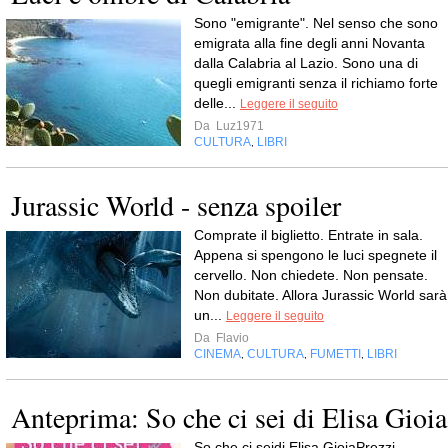
Sono "emigrante". Nel senso che sono
emigrata alla fine degli anni Novanta
dalla Calabria al Lazio. Sono una di
quegli emigranti senza il richiamo forte
delle...
Leggere il seguito
Da
Luz1971
CULTURA
LIBRI
,
Jurassic World - senza spoiler
Comprate il biglietto. Entrate in sala.
Appena si spengono le luci spegnete il
cervello. Non chiedete. Non pensate.
Non dubitate. Allora Jurassic World sarà
un...
Leggere il seguito
Da
Flavio
CINEMA
CULTURA
FUMETTI
LIBRI
,
,
,
Anteprima: So che ci sei di Elisa Gioia
So che ci seidi Elisa GioiaPrezzi