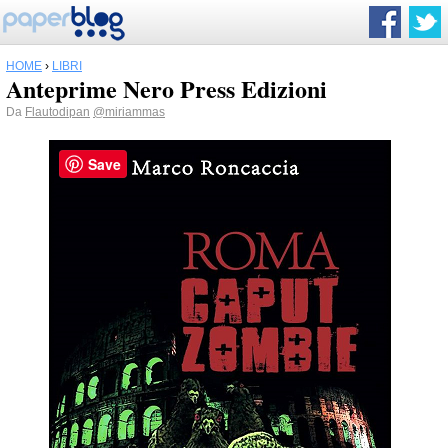
HOME
›
LIBRI
Anteprime Nero Press Edizioni
Da
Flautodipan
@miriammas
Save