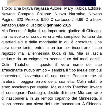
Titolo:
Una brava ragazza
Autore: Mary Kubica Editore:
Newton Compton Collana: Nuova Narrativa Newton
Pagine: 320 Prezzo: 9,90 € cartaceo / 4,99 € e-book
Amazon
Data di uscita:
8 gennaio 2015
Mia Dennett è figlia di un importante giudice di Chicago,
ma ha scelto di condurre una vita semplice, lontana dai
quartieri alti e dalla mondanità in cui è cresciuta. Una
sera come tante, entra in un bar per incontrare il suo
ragazzo ma, all’ennesima buca di lui, Mia si lascia
sedurre da un enigmatico sconosciuto dai modi gentili.
Colin Thatcher – questo il vero nome del suo
affascinante nuovo amico – sembra il tipo ideale con cui
concedersi l’avventura di una notte. Peccato che si
rivelerà il peggior errore della sua vita: Colin infatti è
stato assoldato per rapirla. Ma quando Thatcher, invece
di consegnare l’ostaggio, decide di tenere Mia con sé e
di nasconderla in un remoto capanno del Minnesota, il
piano prende una piega del tutto inaspettata. A Chicago,