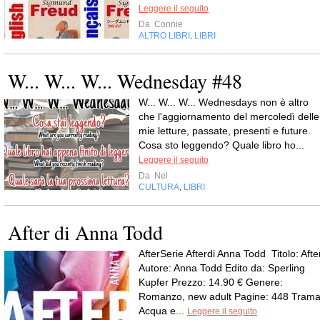
Leggere il seguito
Da
Connie
ALTRO LIBRI
LIBRI
,
W... W... W... Wednesday #48
W... W... W... Wednesdays non è altro
che l'aggiornamento del mercoledì delle
mie letture, passate, presenti e future.
Cosa sto leggendo? Quale libro ho...
Leggere il seguito
Da
Nel
CULTURA
LIBRI
,
After di Anna Todd
AfterSerie Afterdi Anna Todd Titolo: Afte
Autore: Anna Todd Edito da: Sperling
Kupfer Prezzo: 14.90 € Genere:
Romanzo, new adult Pagine: 448 Trama
Acqua e...
Leggere il seguito