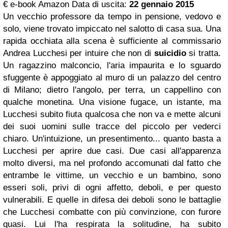
€ e-book Amazon Data di uscita:
22 gennaio 2015
Un vecchio professore da tempo in pensione, vedovo e
solo, viene trovato impiccato nel salotto di casa sua. Una
rapida occhiata alla scena è sufficiente al commissario
Andrea Lucchesi per intuire che non di
suicidio
si tratta.
Un ragazzino malconcio, l'aria impaurita e lo sguardo
sfuggente è appoggiato al muro di un palazzo del centro
di Milano; dietro l'angolo, per terra, un cappellino con
qualche monetina. Una visione fugace, un istante, ma
Lucchesi subito fiuta qualcosa che non va e mette alcuni
dei suoi uomini sulle tracce del piccolo per vederci
chiaro. Un'intuizione, un presentimento... quanto basta a
Lucchesi per aprire due casi. Due casi all'apparenza
molto diversi, ma nel profondo accomunati dal fatto che
entrambe le vittime, un vecchio e un bambino, sono
esseri soli, privi di ogni affetto, deboli, e per questo
vulnerabili. E quelle in difesa dei deboli sono le battaglie
che Lucchesi combatte con più convinzione, con furore
quasi. Lui l'ha respirata la solitudine, ha subito