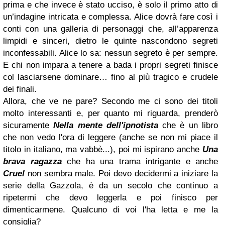
prima e che invece è stato ucciso, è solo il primo atto di
un’indagine intricata e complessa. Alice dovrà fare così i
conti con una galleria di personaggi che, all’apparenza
limpidi e sinceri, dietro le quinte nascondono segreti
inconfessabili. Alice lo sa: nessun segreto è per sempre.
E chi non impara a tenere a bada i propri segreti finisce
col lasciarsene dominare… fino al più tragico e crudele
dei finali.
Allora, che ve ne pare? Secondo me ci sono dei titoli
molto interessanti e, per quanto mi riguarda, prenderò
sicuramente
Nella mente dell'ipnotista
che è un libro
che non vedo l'ora di leggere (anche se non mi piace il
titolo in italiano, ma vabbè...), poi mi ispirano anche
Una
brava ragazza
che ha una trama intrigante e anche
Cruel
non sembra male. Poi devo decidermi a iniziare la
serie della Gazzola, è da un secolo che continuo a
ripetermi che devo leggerla e poi finisco per
dimenticarmene. Qualcuno di voi l'ha letta e me la
consiglia?