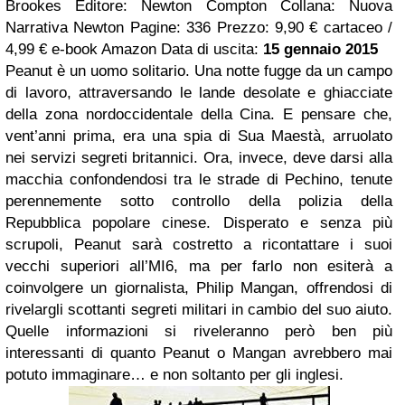
Brookes Editore: Newton Compton Collana: Nuova
Narrativa Newton Pagine: 336 Prezzo: 9,90 € cartaceo /
4,99 € e-book Amazon Data di uscita:
15 gennaio 2015
Peanut è un uomo solitario. Una notte fugge da un campo
di lavoro, attraversando le lande desolate e ghiacciate
della zona nordoccidentale della Cina. E pensare che,
vent’anni prima, era una spia di Sua Maestà, arruolato
nei servizi segreti britannici. Ora, invece, deve darsi alla
macchia confondendosi tra le strade di Pechino, tenute
perennemente sotto controllo della polizia della
Repubblica popolare cinese. Disperato e senza più
scrupoli, Peanut sarà costretto a ricontattare i suoi
vecchi superiori all’MI6, ma per farlo non esiterà a
coinvolgere un giornalista, Philip Mangan, offrendosi di
rivelargli scottanti segreti militari in cambio del suo aiuto.
Quelle informazioni si riveleranno però ben più
interessanti di quanto Peanut o Mangan avrebbero mai
potuto immaginare… e non soltanto per gli inglesi.