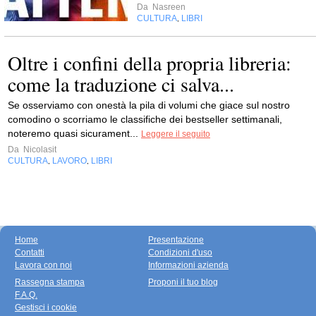
Da
Nasreen
CULTURA
LIBRI
,
Oltre i confini della propria libreria:
come la traduzione ci salva...
Se osserviamo con onestà la pila di volumi che giace sul nostro
comodino o scorriamo le classifiche dei bestseller settimanali,
noteremo quasi sicurament...
Leggere il seguito
Da
Nicolasit
CULTURA
LAVORO
LIBRI
,
,
Home
Presentazione
Contatti
Condizioni d'uso
Lavora con noi
Informazioni azienda
Rassegna stampa
Proponi il tuo blog
F.A.Q.
Gestisci i cookie