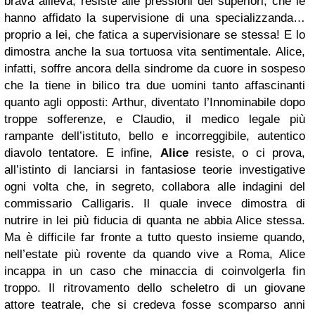
brava allieva, resiste alle pressioni dei superiori, che le
hanno affidato la supervisione di una specializzanda…
proprio a lei, che fatica a supervisionare se stessa! E lo
dimostra anche la sua tortuosa vita sentimentale. Alice,
infatti, soffre ancora della sindrome da cuore in sospeso
che la tiene in bilico tra due uomini tanto affascinanti
quanto agli opposti: Arthur, diventato l’Innominabile dopo
troppe sofferenze, e Claudio, il medico legale più
rampante dell’istituto, bello e incorreggibile, autentico
diavolo tentatore. E infine,
Alice
resiste, o ci prova,
all’istinto di lanciarsi in fantasiose teorie investigative
ogni volta che, in segreto, collabora alle indagini del
commissario Calligaris. Il quale invece dimostra di
nutrire in lei più fiducia di quanta ne abbia Alice stessa.
Ma è difficile far fronte a tutto questo insieme quando,
nell’estate più rovente da quando vive a Roma, Alice
incappa in un caso che minaccia di coinvolgerla fin
troppo. Il ritrovamento dello scheletro di un giovane
attore teatrale, che si credeva fosse scomparso anni