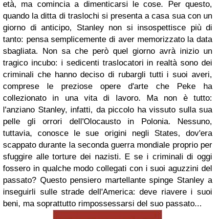
età, ma comincia a dimenticarsi le cose. Per questo,
quando la ditta di traslochi si presenta a casa sua con un
giorno di anticipo, Stanley non si insospettisce più di
tanto: pensa semplicemente di aver memorizzato la data
sbagliata. Non sa che però quel giorno avrà inizio un
tragico incubo: i sedicenti traslocatori in realtà sono dei
criminali che hanno deciso di rubargli tutti i suoi averi,
comprese le preziose opere d'arte che Peke ha
collezionato in una vita di lavoro. Ma non è tutto:
l'anziano Stanley, infatti, da piccolo ha vissuto sulla sua
pelle gli orrori dell'Olocausto in Polonia. Nessuno,
tuttavia, conosce le sue origini negli States, dov'era
scappato durante la seconda guerra mondiale proprio per
sfuggire alle torture dei nazisti. E se i criminali di oggi
fossero in qualche modo collegati con i suoi aguzzini del
passato? Questo pensiero martellante spinge Stanley a
inseguirli sulle strade dell'America: deve riavere i suoi
beni, ma soprattutto rimpossessarsi del suo passato...