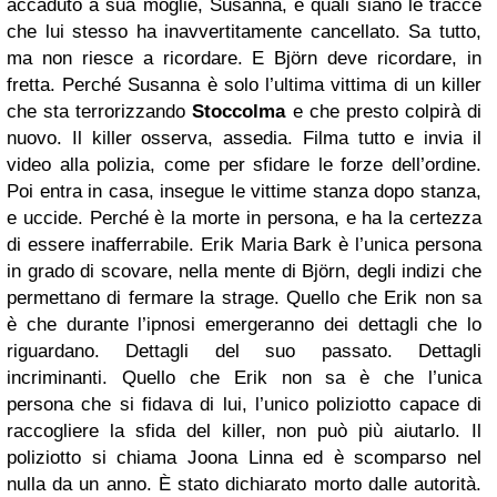
accaduto a sua moglie, Susanna, e quali siano le tracce
che lui stesso ha inavvertitamente cancellato. Sa tutto,
ma non riesce a ricordare. E Björn deve ricordare, in
fretta. Perché Susanna è solo l’ultima vittima di un killer
che sta terrorizzando
Stoccolma
e che presto colpirà di
nuovo. Il killer osserva, assedia. Filma tutto e invia il
video alla polizia, come per sfidare le forze dell’ordine.
Poi entra in casa, insegue le vittime stanza dopo stanza,
e uccide. Perché è la morte in persona, e ha la certezza
di essere inafferrabile. Erik Maria Bark è l’unica persona
in grado di scovare, nella mente di Björn, degli indizi che
permettano di fermare la strage. Quello che Erik non sa
è che durante l’ipnosi emergeranno dei dettagli che lo
riguardano. Dettagli del suo passato. Dettagli
incriminanti. Quello che Erik non sa è che l’unica
persona che si fidava di lui, l’unico poliziotto capace di
raccogliere la sfida del killer, non può più aiutarlo. Il
poliziotto si chiama Joona Linna ed è scomparso nel
nulla da un anno. È stato dichiarato morto dalle autorità.