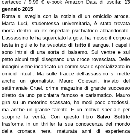
cartaceo / 9,99 € e-book Amazon Data di uscita:
13
gennaio 2015
Roma si sveglia con la notizia di un omicidio atroce.
Marta Luci, studentessa universitaria, è stata trovata
morta dentro un ex ospedale psichiatrico abbandonato.
L'assassino le ha squarciato la gola, ha messo il corpo a
testa in giù e lo ha svuotato
di tutto
il sangue. I capelli
sono intrisi di una sorta di balsamo. Sul ventre e sul
petto alcuni tagli disegnano una croce rovesciata. Delle
indagini viene incaricato un commissario specializzato in
omicidi rituali. Ma sulle tracce dell'assassino si mette
anche un giornalista, Mauro Colesani, inviato del
settimanale Cruel, crime magazine di grande successo
diretto da uno psichiatra famoso e carismatico. Mauro
gira su un motorino scassato, ha modi poco ortodossi,
ma anche un grande talento. E un motivo speciale per
scoprire la verità. Con questo libro
Salvo Sottile
trasforma in un thriller la sua conoscenza del mondo
della cronaca nera, maturata anni di esperienza