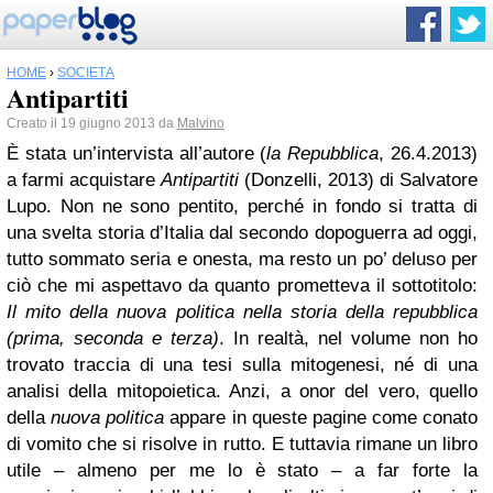
HOME
›
SOCIETÀ
Antipartiti
Creato il 19 giugno 2013 da
Malvino
È stata un’intervista all’autore (
la Repubblica
, 26.4.2013)
a farmi acquistare
Antipartiti
(Donzelli, 2013) di Salvatore
Lupo. Non ne sono pentito, perché in fondo si tratta di
una svelta storia d’Italia dal secondo dopoguerra ad oggi,
tutto sommato seria e onesta, ma resto un po’ deluso per
ciò che mi aspettavo da quanto prometteva il sottotitolo:
Il mito della nuova politica nella storia della repubblica
(prima, seconda e terza)
. In realtà, nel volume non ho
trovato traccia di una tesi sulla mitogenesi, né di una
analisi della mitopoietica. Anzi, a onor del vero, quello
della
nuova politica
appare in queste pagine come conato
di vomito che si risolve in rutto. E tuttavia rimane un libro
utile – almeno per me lo è stato – a far forte la