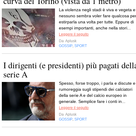
curva del Torino (vista da 1 metro)
La violenza negli stadi è viva e vegeta e
nessuno sembra voler fare qualcosa pe
estirparla una volta per tutte. Eppure di
esempi importanti, anche nella stori...
Leggere il seguito
Da
Aplusk
GOSSIP
SPORT
,
I dirigenti (e presidenti) più pagati dell
serie A
Spesso, forse troppo, i parla e discute e
rumoreggia sugli stipendi dei calciatori
della serie A e del calcio europeo in
generale. Semplice fare i conti in...
Leggere il seguito
Da
Aplusk
GOSSIP
SPORT
,