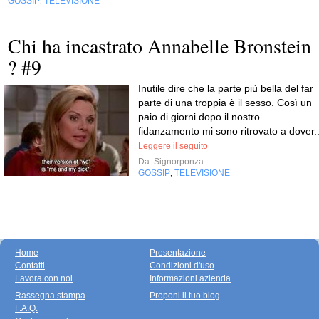
GOSSIP
TELEVISIONE
,
Chi ha incastrato Annabelle Bronstein
? #9
Inutile dire che la parte più bella del far
parte di una troppia è il sesso. Così un
paio di giorni dopo il nostro
fidanzamento mi sono ritrovato a dover..
Leggere il seguito
Da
Signorponza
GOSSIP
TELEVISIONE
,
Home
Presentazione
Contatti
Condizioni d'uso
Lavora con noi
Informazioni azienda
Rassegna stampa
Proponi il tuo blog
F.A.Q.