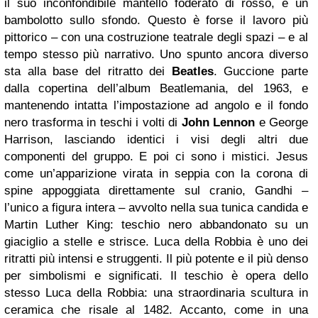
il suo inconfondibile mantello foderato di rosso, è un
bambolotto sullo sfondo. Questo è forse il lavoro più
pittorico – con una costruzione teatrale degli spazi – e al
tempo stesso più narrativo. Uno spunto ancora diverso
sta alla base del ritratto dei
Beatles
. Guccione parte
dalla copertina dell’album Beatlemania, del 1963, e
mantenendo intatta l’impostazione ad angolo e il fondo
nero trasforma in teschi i volti di
John Lennon
e George
Harrison, lasciando identici i visi degli altri due
componenti del gruppo. E poi ci sono i mistici. Jesus
come un’apparizione virata in seppia con la corona di
spine appoggiata direttamente sul cranio, Gandhi –
l’unico a figura intera – avvolto nella sua tunica candida e
Martin Luther King: teschio nero abbandonato su un
giaciglio a stelle e strisce. Luca della Robbia è uno dei
ritratti più intensi e struggenti. Il più potente e il più denso
per simbolismi e significati. Il teschio è opera dello
stesso Luca della Robbia: una straordinaria scultura in
ceramica che risale al 1482. Accanto, come in una