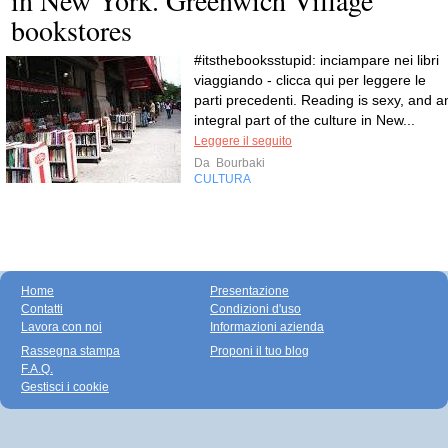
bookstores
#itsthebooksstupid: inciampare nei libri
viaggiando - clicca qui per leggere le
parti precedenti. Reading is sexy, and a
integral part of the culture in New...
Leggere il seguito
Da
Bourbaki
CULTURA
Home
Presentazione
Contatti
Condizioni d'uso
Lavora con noi
Informazioni azienda
Rassegna stampa
Proponi il tuo blog
F.A.Q.
Gestisci i cookie