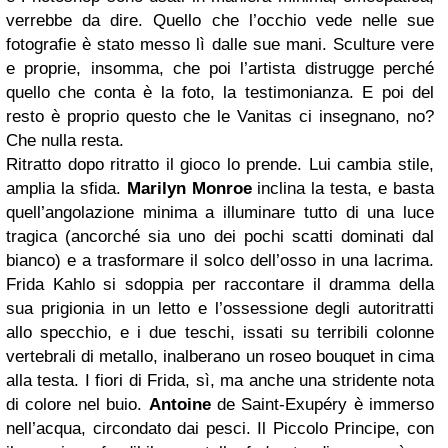
verrebbe da dire. Quello che l’occhio vede nelle sue
fotografie è stato messo lì dalle sue mani. Sculture vere
e proprie, insomma, che poi l’artista distrugge perché
quello che conta è la foto, la testimonianza. E poi del
resto è proprio questo che le Vanitas ci insegnano, no?
Che nulla resta.
Ritratto dopo ritratto il gioco lo prende. Lui cambia stile,
amplia la sfida.
Marilyn Monroe
inclina la testa, e basta
quell’angolazione minima a illuminare tutto di una luce
tragica (ancorché sia uno dei pochi scatti dominati dal
bianco) e a trasformare il solco dell’osso in una lacrima.
Frida Kahlo si sdoppia per raccontare il dramma della
sua prigionia in un letto e l’ossessione degli autoritratti
allo specchio, e i due teschi, issati su terribili colonne
vertebrali di metallo, inalberano un roseo bouquet in cima
alla testa. I fiori di Frida, sì, ma anche una stridente nota
di colore nel buio.
Antoine
de Saint-Exupéry è immerso
nell’acqua, circondato dai pesci. Il Piccolo Principe, con