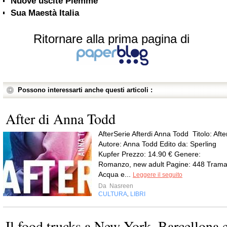
Nuove uscite Piemme
Sua Maestà Italia
Ritornare alla prima pagina di
Possono interessarti anche questi articoli :
After di Anna Todd
AfterSerie Afterdi Anna Todd Titolo: Afte
Autore: Anna Todd Edito da: Sperling
Kupfer Prezzo: 14.90 € Genere:
Romanzo, new adult Pagine: 448 Trama
Acqua e...
Leggere il seguito
Da
Nasreen
CULTURA
LIBRI
,
Il food trucks a New York, Barcellona 