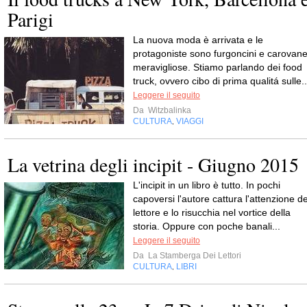
Parigi
La nuova moda è arrivata e le
protagoniste sono furgoncini e carovan
meravigliose. Stiamo parlando dei food
truck, ovvero cibo di prima qualitá sulle..
Leggere il seguito
Da
Witzbalinka
CULTURA
VIAGGI
,
La vetrina degli incipit - Giugno 2015
L'incipit in un libro è tutto. In pochi
capoversi l'autore cattura l'attenzione de
lettore e lo risucchia nel vortice della
storia. Oppure con poche banali...
Leggere il seguito
Da
La Stamberga Dei Lettori
CULTURA
LIBRI
,