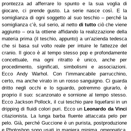
prontezza ad afferrare lo spunto e la sua voglia di
giocare, ci prende gusto. La serie nasce così. E la
somiglianza di ogni soggetto al suo teschio – perché la
somiglianza c’è, sul serio, al netto
di tutto
ciò che viene
aggiunto – ora la ottiene affidando la realizzazione della
materia prima (il teschio, appunto) a un’azienda tedesca
che si basa sul volto reale per intuire le fattezze del
cranio. Il gioco è al tempo stesso pop e profondamente
concettuale, ma ogni ritratto è unico, anche per
procedimento, significati, simbolismi e associazioni.
Ecco Andy Warhol. Con l’immancabile parrucchino,
certo, ma anche virato in un rosso sanguigno. Ci guarda
dritto negli occhi e lo sguardo, potremmo giurarlo, è
proprio il suo: scanzonato e sornione al tempo stesso.
Ecco Jackson Pollock, il cui teschio pare liquefarsi in un
dripping di fluidi colori puri. Ecco un
Leonardo da Vinci
citazionista. La lunga barba fluente attaccata pelo per
pelo. Già, perché Guccione è un purista, postproduzione
e Photoshop sono usati in maniera minima, omeopatica,