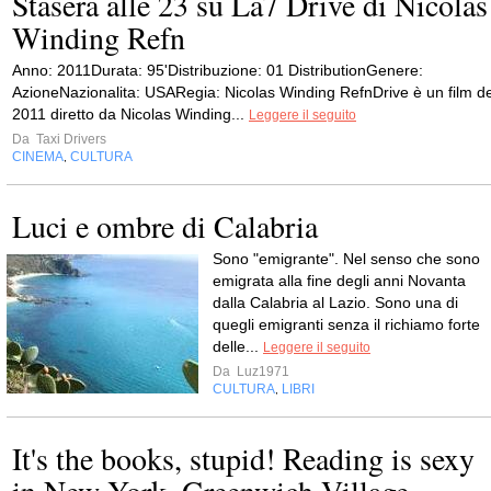
Stasera alle 23 su La7 Drive di Nicolas
Winding Refn
Anno: 2011Durata: 95'Distribuzione: 01 DistributionGenere:
AzioneNazionalita: USARegia: Nicolas Winding RefnDrive è un film de
2011 diretto da Nicolas Winding...
Leggere il seguito
Da
Taxi Drivers
CINEMA
CULTURA
,
Luci e ombre di Calabria
Sono "emigrante". Nel senso che sono
emigrata alla fine degli anni Novanta
dalla Calabria al Lazio. Sono una di
quegli emigranti senza il richiamo forte
delle...
Leggere il seguito
Da
Luz1971
CULTURA
LIBRI
,
It's the books, stupid! Reading is sexy
in New York. Greenwich Village