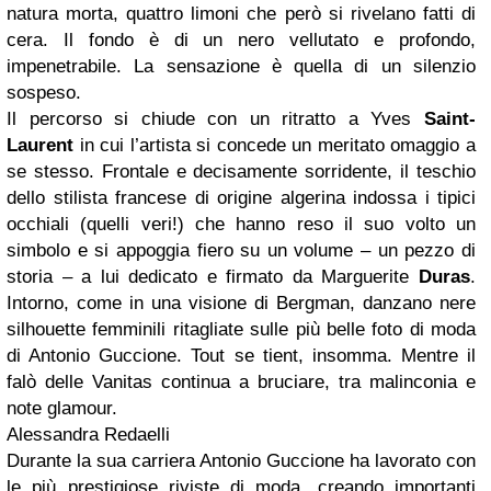
natura morta, quattro limoni che però si rivelano fatti di
cera. Il fondo è di un nero vellutato e profondo,
impenetrabile. La sensazione è quella di un silenzio
sospeso.
Il percorso si chiude con un ritratto a Yves
Saint-
Laurent
in cui l’artista si concede un meritato omaggio a
se stesso. Frontale e decisamente sorridente, il teschio
dello stilista francese di origine algerina indossa i tipici
occhiali (quelli veri!) che hanno reso il suo volto un
simbolo e si appoggia fiero su un volume – un pezzo di
storia – a lui dedicato e firmato da Marguerite
Duras
.
Intorno, come in una visione di Bergman, danzano nere
silhouette femminili ritagliate sulle più belle foto di moda
di Antonio Guccione. Tout se tient, insomma. Mentre il
falò delle Vanitas continua a bruciare, tra malinconia e
note glamour.
Alessandra Redaelli
Durante la sua carriera Antonio Guccione ha lavorato con
le più prestigiose riviste di moda, creando importanti