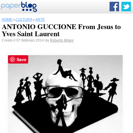
HOME
›
CULTURA
›
ARTE
ANTONIO GUCCIONE From Jesus to
Yves Saint Laurent
Creato il 07 febbraio 2014 da
Roberto Milani
Save