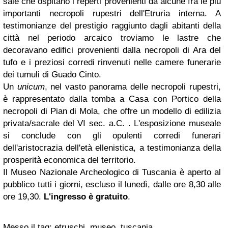
sale che ospitano i reperti provenienti da alcune fra le più
importanti necropoli rupestri dell'Etruria interna. A
testimonianze del prestigio raggiunto dagli abitanti della
città nel periodo arcaico troviamo le lastre che
decoravano edifici provenienti dalla necropoli di Ara del
tufo e i preziosi corredi rinvenuti nelle camere funerarie
dei tumuli di Guado Cinto.
Un
unicum
, nel vasto panorama delle necropoli rupestri,
è rappresentato dalla tomba a Casa con Portico della
necropoli di Pian di Mola, che offre un modello di edilizia
privata/sacrale del VI sec. a.C. . L'esposizione museale
si conclude con gli opulenti corredi funerari
dell'aristocrazia dell'età ellenistica, a testimonianza della
prosperità economica del territorio.
Il Museo Nazionale Archeologico di Tuscania è aperto al
pubblico tutti i giorni, escluso il lunedì, dalle ore 8,30 alle
ore 19,30.
L'ingresso è gratuito
.
Messo il tag: etruschi, museo, tuscania