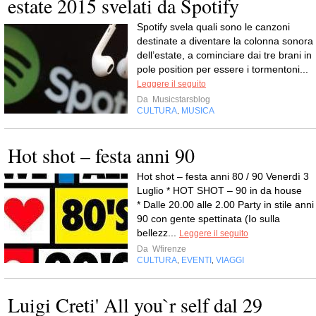
estate 2015 svelati da Spotify
Spotify svela quali sono le canzoni
destinate a diventare la colonna sonora
dell’estate, a cominciare dai tre brani in
pole position per essere i tormentoni...
Leggere il seguito
Da
Musicstarsblog
CULTURA
MUSICA
,
Hot shot – festa anni 90
Hot shot – festa anni 80 / 90 Venerdì 3
Luglio * HOT SHOT – 90 in da house
* Dalle 20.00 alle 2.00 Party in stile anni
90 con gente spettinata (Io sulla
bellezz...
Leggere il seguito
Da
Wfirenze
CULTURA
EVENTI
VIAGGI
,
,
Luigi Creti' All you`r self dal 29