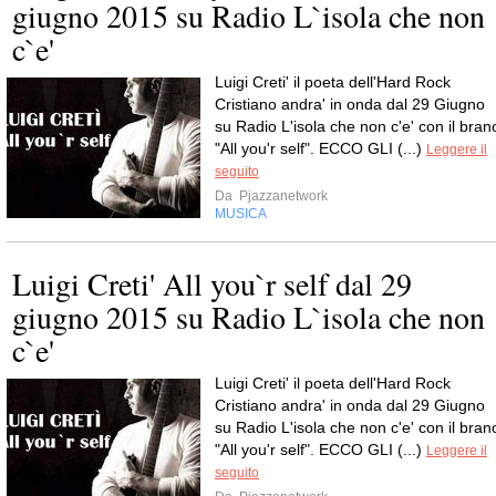
giugno 2015 su Radio L`isola che non
c`e'
Luigi Creti' il poeta dell'Hard Rock
Cristiano andra' in onda dal 29 Giugno
su Radio L'isola che non c'e' con il bran
"All you'r self". ECCO GLI (...)
Leggere il
seguito
Da
Pjazzanetwork
MUSICA
Luigi Creti' All you`r self dal 29
giugno 2015 su Radio L`isola che non
c`e'
Luigi Creti' il poeta dell'Hard Rock
Cristiano andra' in onda dal 29 Giugno
su Radio L'isola che non c'e' con il bran
"All you'r self". ECCO GLI (...)
Leggere il
seguito