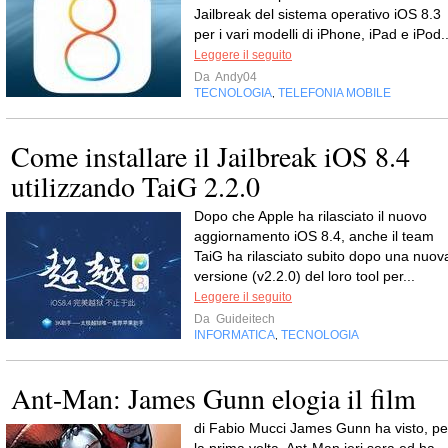
Jailbreak del sistema operativo iOS 8.3
per i vari modelli di iPhone, iPad e iPod..
Leggere il seguito
Da
Andy04
TECNOLOGIA
TELEFONIA MOBILE
,
Come installare il Jailbreak iOS 8.4
utilizzando TaiG 2.2.0
Dopo che Apple ha rilasciato il nuovo
aggiornamento iOS 8.4, anche il team
TaiG ha rilasciato subito dopo una nuov
versione (v2.2.0) del loro tool per...
Leggere il seguito
Da
Guideitech
INFORMATICA
TECNOLOGIA
,
Ant-Man: James Gunn elogia il film
di Fabio Mucci James Gunn ha visto, pe
la prima volta, Ant-Man ieri sera ed ha