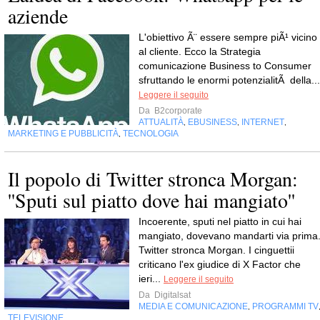
aziende
L'obiettivo Ã¨ essere sempre piÃ¹ vicino
al cliente. Ecco la Strategia
comunicazione Business to Consumer
sfruttando le enormi potenzialitÃ della...
Leggere il seguito
Da
B2corporate
ATTUALITÀ
EBUSINESS
INTERNET
,
,
,
MARKETING E PUBBLICITÀ
TECNOLOGIA
,
Il popolo di Twitter stronca Morgan:
''Sputi sul piatto dove hai mangiato''
Incoerente, sputi nel piatto in cui hai
mangiato, dovevano mandarti via prima
Twitter stronca Morgan. I cinguettii
criticano l'ex giudice di X Factor che
ieri...
Leggere il seguito
Da
Digitalsat
MEDIA E COMUNICAZIONE
PROGRAMMI TV
,
TELEVISIONE