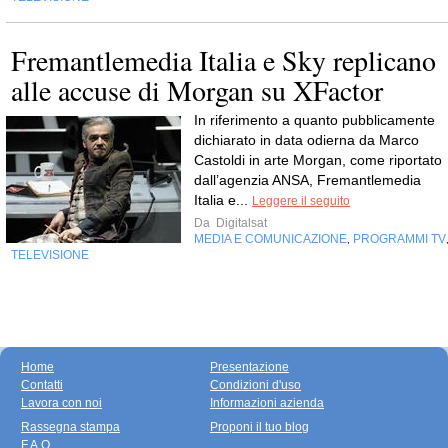
Fremantlemedia Italia e Sky replicano
alle accuse di Morgan su XFactor
In riferimento a quanto pubblicamente
dichiarato in data odierna da Marco
Castoldi in arte Morgan, come riportato
dall’agenzia ANSA, Fremantlemedia
Italia e...
Leggere il seguito
Da
Digitalsat
MEDIA E COMUNICAZIONE
PROGRAMMI TV
,
TELEVISIONE
Home
Presentazione
Contatti
Condizioni d'uso
Lavora con noi
Informazioni azienda
Rassegna stampa
Proponi il tuo blog
F.A.Q.