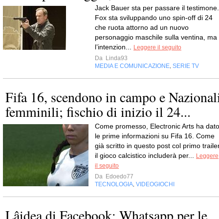
Jack Bauer sta per passare il testimone.
Fox sta sviluppando uno spin-off di 24
che ruota attorno ad un nuovo
personaggio maschile sulla ventina, ma
l’intenzion...
Leggere il seguito
Da
Linda93
MEDIA E COMUNICAZIONE
SERIE TV
,
Fifa 16, scendono in campo e Nazional
femminili; fischio di inizio il 24...
Come promesso, Electronic Arts ha dat
le prime informazioni su Fifa 16. Come
già scritto in questo post col primo trailer
il gioco calcistico includerà per...
Leggere
il seguito
Da
Edoedo77
TECNOLOGIA
VIDEOGIOCHI
,
Lâidea di Facebook: Whatsapp per le