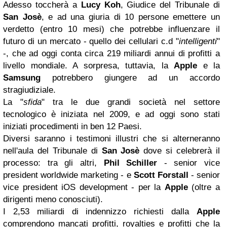
Adesso toccherà a
Lucy Koh
, Giudice del Tribunale di
San Josè
, e ad una giuria di 10 persone emettere un
verdetto (entro 10 mesi) che potrebbe influenzare il
futuro di un mercato - quello dei cellulari c.d "
intelligenti
"
-, che ad oggi conta circa 219 miliardi annui di profitti a
livello mondiale. A sorpresa, tuttavia, la
Apple
e la
Samsung
potrebbero giungere ad un accordo
stragiudiziale.
La "
sfida
" tra le due grandi società nel settore
tecnologico è iniziata nel 2009, e ad oggi sono stati
iniziati procedimenti in ben 12 Paesi.
Diversi saranno i testimoni illustri che si alterneranno
nell'aula del Tribunale di
San Josè
dove si celebrerà il
processo: tra gli altri,
Phil
Schiller
- senior vice
president worldwide marketing - e
Scott Forstall
- senior
vice president iOS development - per la
Apple
(oltre a
dirigenti meno conosciuti).
I 2,53 miliardi di indennizzo richiesti dalla
Apple
comprendono mancati profitti, royalties e profitti che la