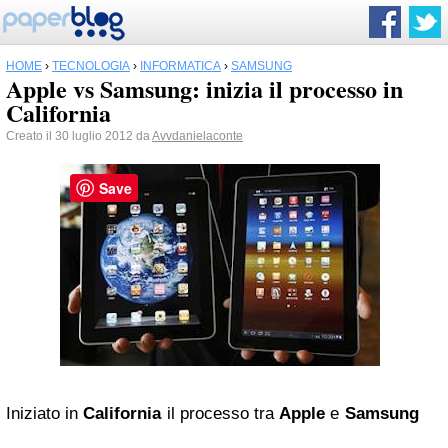
HOME
›
TECNOLOGIA
›
INFORMATICA
›
SAMSUNG
Apple vs Samsung: inizia il processo in
California
Creato il 30 luglio 2012 da
Avvdanielaconte
Save
Iniziato in
California
il processo tra
Apple
e
Samsung