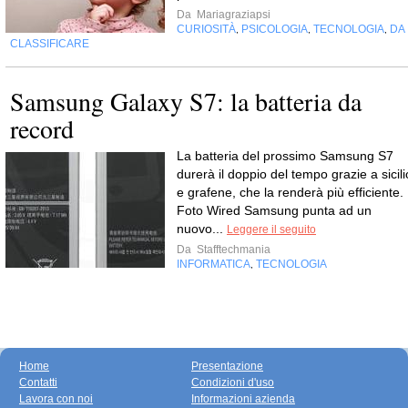
Da
Mariagraziapsi
CURIOSITÀ
PSICOLOGIA
TECNOLOGIA
DA
,
,
,
CLASSIFICARE
Samsung Galaxy S7: la batteria da
record
La batteria del prossimo Samsung S7
durerà il doppio del tempo grazie a sicili
e grafene, che la renderà più efficiente.
Foto Wired Samsung punta ad un
nuovo...
Leggere il seguito
Da
Stafftechmania
INFORMATICA
TECNOLOGIA
,
Home
Presentazione
Contatti
Condizioni d'uso
Lavora con noi
Informazioni azienda