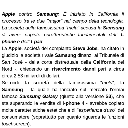
Apple
contro
Samsung
: È
iniziato in California il
processo tra le due "major" nel campo della tecnologia.
La società della famosissima "mela" accusa la
Samsung
di avere copiato caratteristiche fondamentali dell'
I-
phone
e dell'
I-pad
La
Apple
, società del compianto
Steve Jobs
,
ha citato in
giudizio la società rivale
Samsung
dinanzi al Tribunale di
San Josè - della corte distrettuale della
California
del
Nord -, chiedendo un
risarcimento danni
pari a circa
circa 2,53 miliardi di dollari.
Secondo la società della famosissima "
mela
", la
Samsung
- la quale ha lanciato sul mercato l'ormai
famoso
Samsung Galaxy
(giunto alla versione
S3
), che
sta superando le vendite di
I-phone 4
-
avrebbe copiato
molte caratteristiche estetiche e di "
esperienza d'uso
" del
consumatore (soprattutto per quanto riguarda le funzioni
touchscreen
).