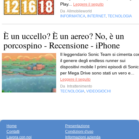
Play...
Leggere il seguito
Da
Allmobileworld
INFORMATICA
INTERNET
TECNOLOGIA
,
,
È un uccello? È un aereo? No, è un
porcospino - Recensione - iPhone
Il leggendario Sonic Team si cimenta co
il genere degli endless runner sui
dispositivi mobile I primi episodi di Sonic
per Mega Drive sono stati un vero e...
Leggere il seguito
Da
Intrattenimento
TECNOLOGIA
VIDEOGIOCHI
,
Home
Presentazione
Contatti
Condizioni d'uso
Lavora con noi
Informazioni azienda