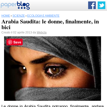
HOME
›
SCIENZE
›
ECOLOGIA E AMBIENTE
Arabia Saudita: le donne, finalmente, in
bici
Creato il 02 aprile 2013 da
Webcla
Save
Le donne in Arabia Saudita potranno, finalmente, andare