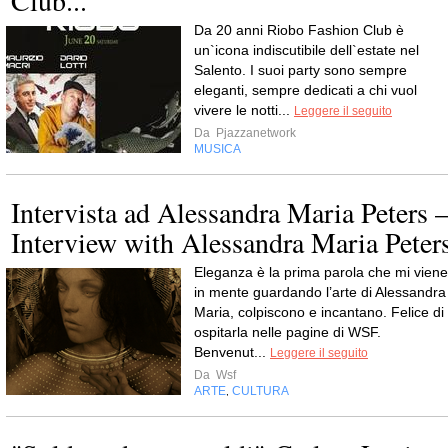
Club...
Da 20 anni Riobo Fashion Club è
un`icona indiscutibile dell`estate nel
Salento. I suoi party sono sempre
eleganti, sempre dedicati a chi vuol
vivere le notti...
Leggere il seguito
Da
Pjazzanetwork
MUSICA
Intervista ad Alessandra Maria Peters 
Interview with Alessandra Maria Peter
Eleganza è la prima parola che mi viene
in mente guardando l’arte di Alessandra
Maria, colpiscono e incantano. Felice di
ospitarla nelle pagine di WSF.
Benvenut...
Leggere il seguito
Da
Wsf
ARTE
CULTURA
,