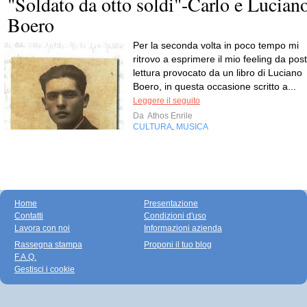
"Soldato da otto soldi"-Carlo e Lucian
Boero
Per la seconda volta in poco tempo mi
ritrovo a esprimere il mio feeling da post
lettura provocato da un libro di Luciano
Boero, in questa occasione scritto a...
Leggere il seguito
Da
Athos Enrile
CULTURA
MUSICA
,
Home
Presentazione
Contatti
Condizioni d'uso
Lavora con noi
Informazioni azienda
Rassegna stampa
Proponi il tuo blog
F.A.Q.
Gestisci i cookie