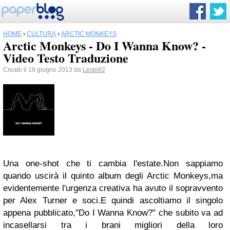
HOME
›
CULTURA
›
ARCTIC MONKEYS
Arctic Monkeys - Do I Wanna Know? -
Video Testo Traduzione
Creato il 19 giugno 2013 da
Lesto82
Una one-shot che ti cambia l'estate.Non sappiamo
quando uscirà il quinto album degli Arctic Monkeys,ma
evidentemente l'urgenza creativa ha avuto il sopravvento
per Alex Turner e soci.E quindi ascoltiamo il singolo
appena pubblicato,"Do I Wanna Know?" che subito va ad
incasellarsi tra i brani migliori della loro