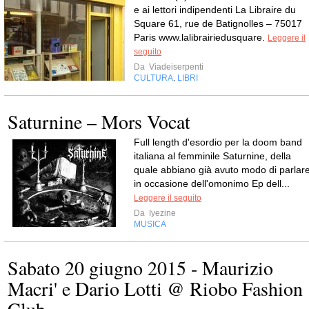
e ai lettori indipendenti La Libraire du
Square 61, rue de Batignolles – 75017
Paris www.lalibrairiedusquare.
Leggere il
seguito
Da
Viadeiserpenti
CULTURA
LIBRI
,
Saturnine – Mors Vocat
Full length d'esordio per la doom band
italiana al femminile Saturnine, della
quale abbiano già avuto modo di parlar
in occasione dell'omonimo Ep dell...
Leggere il seguito
Da
Iyezine
MUSICA
Sabato 20 giugno 2015 - Maurizio
Macri' e Dario Lotti @ Riobo Fashion