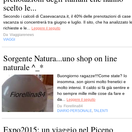
scelto le...
Secondo i calcoli di Casevacanza.it, il 40% delle prenotazioni di case
vacanza si concentrerà tra giugno e luglio. Il sito, che ha analizzato l
richieste e le...
Leggere il seguito
Da
Viaggiarenews
VIAGGI
Sorgente Natura...uno shop on line
naturale ^_*
Buongiorno ragazze!!!Come state? Io
insomma..son giorni molto frenetici e
molto intensi. Il caldo si fà già sentire e
ho sempre mille mille cose da fare e
da...
Leggere il seguito
Da
Fiorellina84
DIARIO PERSONALE
TALENTI
,
Expo2015: un viaggio nel Piceno