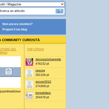
Non ancora membro?
Proponi il tuo blog
A COMMUNITY CURIOSITÀ
AUTORE DEL
TOP UTENTI
ORNO
decorazionisegrete
476232 pt
cescog
301326 pt
soccer2010
274309 pt
psyinthekitchen
torredelfaro
254478 pt