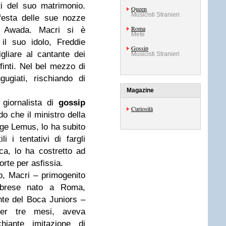
ti del suo matrimonio.
Queen
Musicisti Stranieri
festa delle sue nozze
Roma
na Awada. Macri si è
Mete
il suo idolo, Freddie
Gossip
liare al cantante dei
Musicisti Stranieri
finti. Nel bel mezzo di
ugiati, rischiando di
Magazine
 giornalista di
gossip
Curiosità
do che il ministro della
rge Lemus, lo ha subito
li i tentativi di fargli
cca, lo ha costretto ad
orte per asfissia.
o, Macri – primogenito
labrese nato a Roma,
te del Boca Juniors –
per tre mesi, aveva
hiante imitazione di