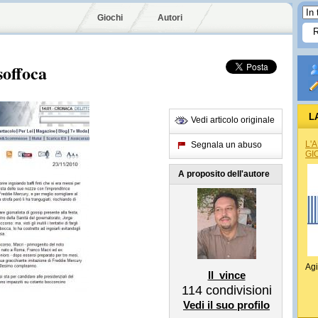
Giochi
Autori
soffoca
L
Vedi articolo originale
L'
Segnala un abuso
GI
A proposito dell'autore
Agi
Il_vince
114
condivisioni
Vedi il suo profilo