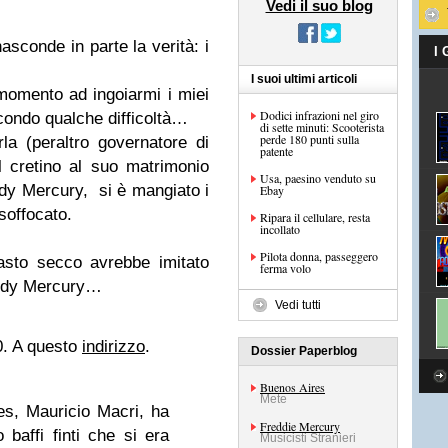
Vedi il suo blog
nasconde in parte la verità: i
I
I suoi ultimi articoli
momento ad ingoiarmi i miei
Dodici infrazioni nel giro
condo qualche difficoltà…
di sette minuti: Scooterista
perde 180 punti sulla
la (peraltro governatore di
patente
l cretino al suo matrimonio
Usa, paesino venduto su
eddy Mercury, si è mangiato i
Ebay
 soffocato.
Ripara il cellulare, resta
incollato
Pilota donna, passeggero
asto secco avrebbe imitato
ferma volo
ddy Mercury…
Vedi tutti
. A questo
indirizzo
.
Dossier Paperblog
Buenos Aires
Mete
es, Mauricio Macri, ha
Freddie Mercury
 baffi finti che si era
Musicisti Stranieri