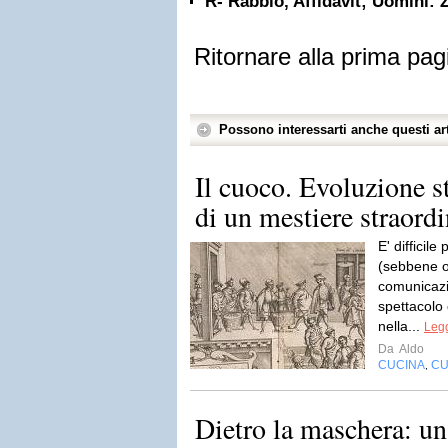
R- Rabbio, Affidavit; Uomini: 
Ritornare alla prima pag
Possono interessarti anche questi art
Il cuoco. Evoluzione st
di un mestiere straordi
E' difficil
(sebbene og
comunicazi
spettacolo 
nella...
Legg
Da
Aldo
CUCINA
CU
,
Dietro la maschera: u