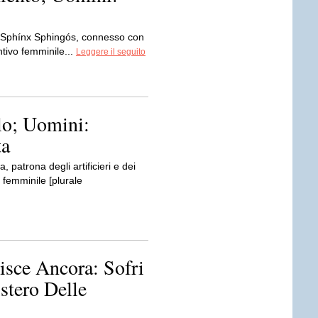
o Sphínx Sphingós, connesso con
ntivo femminile...
Leggere il seguito
lo; Uomini:
ta
patrona degli artificieri e dei
 femminile [plurale
isce Ancora: Sofri
stero Delle