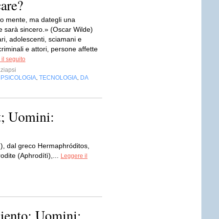
are?
 mente, ma dategli una
 sarà sincero.» (Oscar Wilde)
ri, adolescenti, sciamani e
criminali e attori, persone affette
il seguito
ziapsi
PSICOLOGIA
TECNOLOGIA
DA
,
,
,
t; Uomini:
), dal greco Hermaphróditos,
odite (Aphrodítì),...
Leggere il
iento; Uomini: