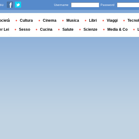
 su
Username
Password
ocietà
Cultura
Cinema
Musica
Libri
Viaggi
Tecnol
er Lei
Sesso
Cucina
Salute
Scienze
Media & Co