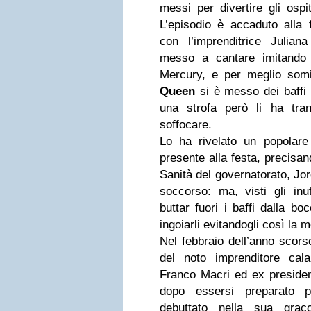
messi per divertire gli ospi
L’episodio è accaduto alla 
con l’imprenditrice Julia
messo a cantare imitando 
Mercury, e per meglio somig
Queen
si è messo dei baffi 
una strofa però li ha trang
soffocare.
Lo ha rivelato un popolare
presente alla festa, precisan
Sanità del governatorato, Jo
soccorso: ma, visti gli inuti
buttar fuori i baffi dalla bo
ingoiarli evitandogli così la m
Nel febbraio dell’anno scors
del noto imprenditore ca
Franco Macri ed ex presiden
dopo essersi preparato 
debuttato nella sua gracc