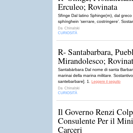
Erculeo; Rovinata
Sfìnge Dal latino Sphinge(m), dal grec
sphínghein ‘serrare, costringere’. Sosta
Da
Chinalski
CURIOSITÀ
R- Santabarbara, Pueb
Mirandolesco; Rovina
Santabàrbara Dal nome di santa Barbara, 
marinai della marina militare. Sostantivo
santebarbare]. 1.
Leggere il seguito
Da
Chinalski
CURIOSITÀ
Il Governo Renzi Colp
Consulente Per il Mini
Carceri