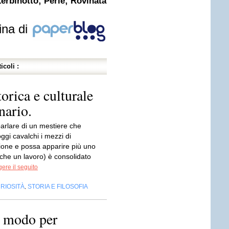
Zerbinotto; Perle; Rovinata
ina di
icoli :
orica e culturale
nario.
e parlare di un mestiere che
gi cavalchi i mezzi di
one e possa apparire più uno
che un lavoro) è consolidato
ere il seguito
RIOSITÀ
STORIA E FILOSOFIA
,
n modo per