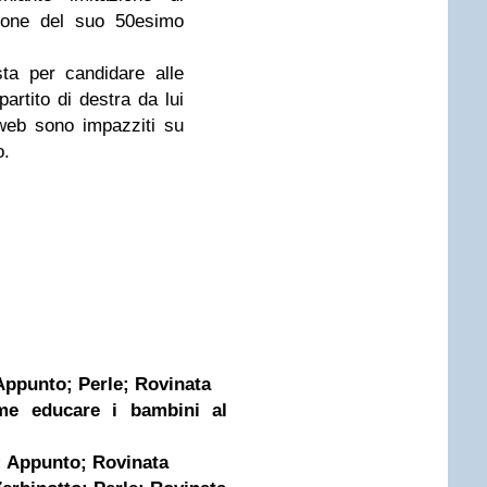
one del suo 50esimo
sta per candidare alle
partito di destra da lui
 web sono impazziti su
o.
Appunto; Perle; Rovinata
ome educare i bambini al
i; Appunto; Rovinata