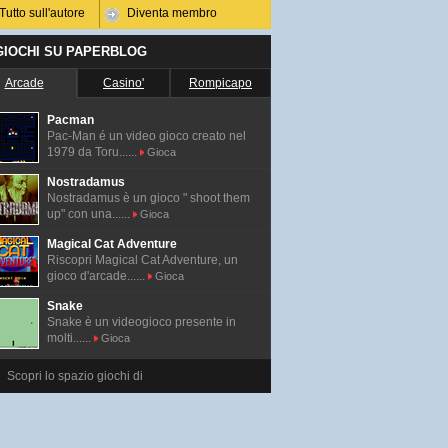
Tutto sull'autore
Diventa membro
 GIOCHI SU PAPERBLOG
Arcade
Casino'
Rompicapo
Pacman
Pac-Man é un video gioco creato nel
1979 da Toru......
Gioca
Nostradamus
Nostradamus è un gioco " shoot them
up" con una......
Gioca
Magical Cat Adventure
Riscopri Magical Cat Adventure, un
gioco d'arcade......
Gioca
Snake
Snake è un videogioco presente in
molti......
Gioca
Scopri lo spazio giochi di