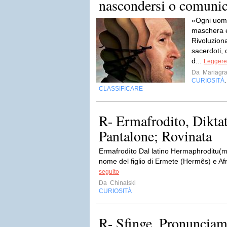
nascondersi o comunic
«Ogni uomo
maschera e
Rivoluziona
sacerdoti, 
d...
Leggere 
Da
Mariagra
CURIOSITÀ
CLASSIFICARE
R- Ermafrodito, Dikta
Pantalone; Rovinata
Ermafrodìto Dal latino Hermaphroditu(m
nome del figlio di Ermete (Hermês) e Afr
seguito
Da
Chinalski
CURIOSITÀ
R- Sfinge, Pronunciam