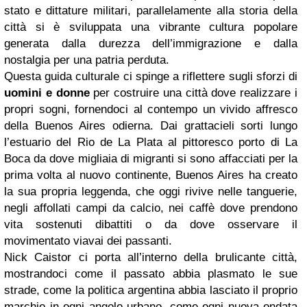
stato e dittature militari, parallelamente alla storia della
città si è sviluppata una vibrante cultura popolare
generata dalla durezza dell’immigrazione e dalla
nostalgia per una patria perduta.
Questa guida culturale ci spinge a riflettere sugli sforzi di
uomini e donne
per costruire una città dove realizzare i
propri sogni, fornendoci al contempo un vivido affresco
della Buenos Aires odierna. Dai grattacieli sorti lungo
l’estuario del Rio de La Plata al pittoresco porto di La
Boca da dove migliaia di migranti si sono affacciati per la
prima volta al nuovo continente, Buenos Aires ha creato
la sua propria leggenda, che oggi rivive nelle tanguerie,
negli affollati campi da calcio, nei caffè dove prendono
vita sostenuti dibattiti o da dove osservare il
movimentato viavai dei passanti.
Nick Caistor ci porta all’interno della brulicante città,
mostrandoci come il passato abbia plasmato le sue
strade, come la politica argentina abbia lasciato il proprio
marchio in ogni angolo urbano, come ogni nuova ondata