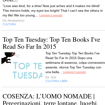
“Love was kind, for a time/ Now just aches and it makes me blind/
This mirrors holds, my eyes too bright/ That I can’t see the others in
my life/ We too young,...
Leggere il seguito
Da
Alessiamocci
CULTURA
Top Ten Tuesday: Top Ten Books I've
Read So Far In 2015
Top Ten Tuesday Top Ten Books I've
Read So Far In 2015 Dopo una
settimana di assenza, colpa connession
assente, ritorna Top Ten Tuesday con
una bella...
Leggere il seguito
Da
Susi
CULTURA
LIBRI
,
COSENZA: L’UOMO NOMADE |
Peregrinazioni, terre lontane, luoghi,