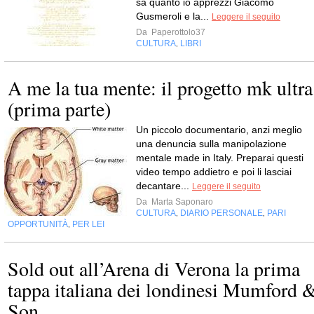
sà quanto io apprezzi Giacomo
Gusmeroli e la...
Leggere il seguito
Da
Paperottolo37
CULTURA
LIBRI
,
A me la tua mente: il progetto mk ultra
(prima parte)
Un piccolo documentario, anzi meglio
una denuncia sulla manipolazione
mentale made in Italy. Preparai questi
video tempo addietro e poi li lasciai
decantare...
Leggere il seguito
Da
Marta Saponaro
CULTURA
DIARIO PERSONALE
PARI
,
,
OPPORTUNITÀ
PER LEI
,
Sold out all’Arena di Verona la prima
tappa italiana dei londinesi Mumford 
Son...