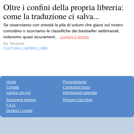
Oltre i confini della propria libreria:
come la traduzione ci salva...
Se osserviamo con onestà la pila di volumi che giace sul nostro
comodino o scorriamo le classifiche dei bestseller settimanali,
noteremo quasi sicurament...
Leggere il seguito
Da
Nicolasit
CULTURA
LAVORO
LIBRI
,
,
Home
Presentazione
Contatti
Condizioni d'uso
Lavora con noi
Informazioni azienda
Rassegna stampa
Proponi il tuo blog
F.A.Q.
Gestisci i cookie