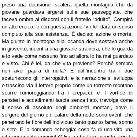
preso una decisione: scalerà quella montagna che da
giovane guardava ergersi sulle sue passeggiate, che
faceva ombra ai discorsi con il fratello “adulto”. Compirà
un atto eroico, e con questa azione “virile” darà un senso
compiuto alla sua esistenza. È deciso: azione o morte.
Ma giunto in montagna alla locanda dove sostava anche
in gioventù, incontra una giovane straniera, che lo guarda
e lo vede come nessuno fino ad allora lo ha mai guardato
e visto. Chi è lei, da che vita proviene? Perché sembra
non aver paura di nulla? E dall’incontro tra i due
scaturiscono gli interrogativi, e la narrazione si sviluppa
e trascina via il lettore proprio come un torrente montano
scorre rumoreggiando tra i crepacci, e il vortice di
pensieri e accadimenti lascia senza fiato, travolge come
il senso di assoluto degli ambienti montani, dove il
sorgere del giorno e il calare della notte sono eventi che
penetrano le fibre dell’individuo tanto quanto fame, sonno
e sete. E la domanda echeggia: cosa fa di una vita una
vita veramente compiuta? Ha a che fare, questo, con la