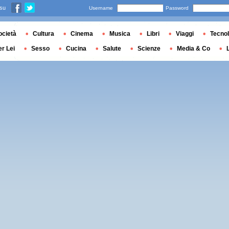
 su
Username
Password
ocietà
Cultura
Cinema
Musica
Libri
Viaggi
Tecnol
er Lei
Sesso
Cucina
Salute
Scienze
Media & Co