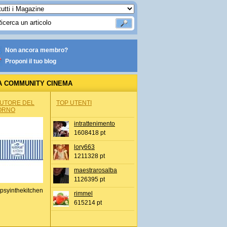
Non ancora membro?
Proponi il tuo blog
A COMMUNITY CINEMA
AUTORE DEL
TOP UTENTI
ORNO
intrattenimento
1608418 pt
lory663
1211328 pt
maestrarosalba
1126395 pt
psyinthekitchen
rimmel
615214 pt