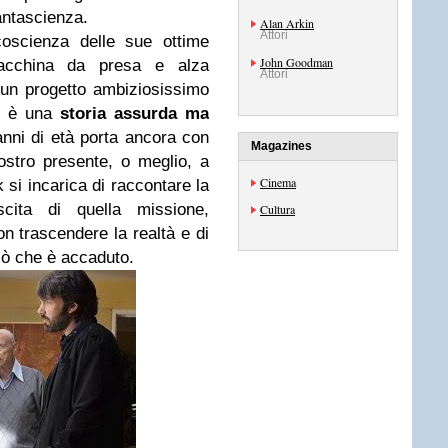
fantascienza.
Alan Arkin
Attori
oscienza delle sue ottime
John Goodman
macchina da presa e alza
Attori
do un progetto ambiziosissimo
o” è una
storia assurda ma
anni di età porta ancora con
Magazines
ostro presente, o meglio, a
Cinema
 si incarica di raccontare la
scita di quella missione,
Cultura
on trascendere la realtà e di
ciò che è accaduto.