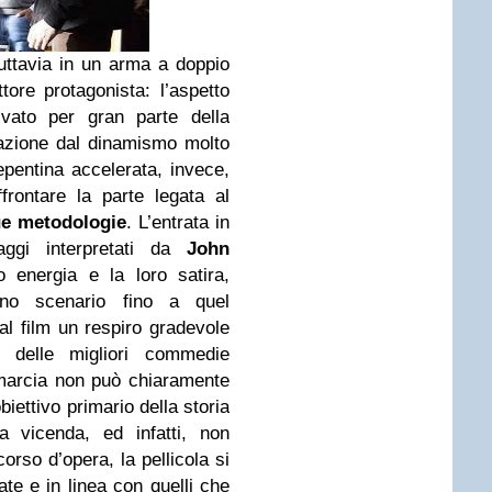
tuttavia in un arma a doppio
ttore protagonista: l’aspetto
ivato per gran parte della
razione dal dinamismo molto
pentina accelerata, invece,
frontare la parte legata al
ue metodologie
. L’entrata in
aggi interpretati da
John
o energia e la loro satira,
 uno scenario fino a quel
 film un respiro gradevole
o delle migliori commedie
 marcia non può chiaramente
biettivo primario della storia
la vicenda, ed infatti, non
orso d’opera, la pellicola si
te e in linea con quelli che