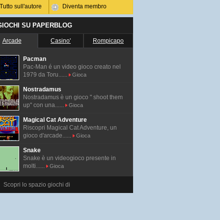
Tutto sull'autore
Diventa membro
 GIOCHI SU PAPERBLOG
Arcade
Casino'
Rompicapo
Pacman
Pac-Man é un video gioco creato nel
1979 da Toru......
Gioca
Nostradamus
Nostradamus è un gioco " shoot them
up" con una......
Gioca
Magical Cat Adventure
Riscopri Magical Cat Adventure, un
gioco d'arcade......
Gioca
Snake
Snake è un videogioco presente in
molti......
Gioca
Scopri lo spazio giochi di