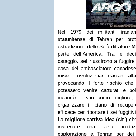
Nel 1979 dei militanti iranian
statunitense di Tehran per pro
estradizione dello Scià-dittatore
M
parte dell’America. Tra le dec
ostaggio, sei riuscirono a fuggire
casa dell’ambasciatore canades
mise i rivoluzionari iraniani all
provocando il forte rischio che, 
potessero venire catturati e poi
incaricò il suo uomo migliore
organizzare il piano di recup
efficace per riportare i sei fuggitiv
La
migliore cattiva idea (cit.)
che
inscenare una falsa produzi
esplorazione a Tehran per dei s