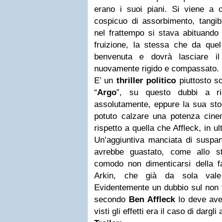
erano i suoi piani. Si viene a c
cospicuo di assorbimento, tangibi
nel frattempo si stava abituando
fruizione, la stessa che da qu
benvenuta e dovrà lasciare i
nuovamente rigido e compassato.
E’ un
thriller politico
piuttosto so
“
Argo
”, su questo dubbi a r
assolutamente, eppure la sua stor
potuto calzare una potenza cine
rispetto a quella che Affleck, in ult
Un’aggiuntiva manciata di suspan
avrebbe guastato, come allo s
comodo non dimenticarsi della 
Arkin, che già da sola vale 
Evidentemente un dubbio sul non t
secondo
Ben Affleck
lo deve ave
visti gli effetti era il caso di dargli