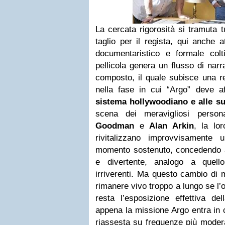
La cercata rigorosità si tramuta 
taglio per il regista, qui anche a
documentaristico e formale colt
pellicola genera un flusso di nar
composto, il quale subisce una re
nella fase in cui “Argo” deve af
sistema hollywoodiano e alle s
scena dei meravigliosi person
Goodman
e
Alan Arkin
, la lor
rivitalizzano improvvisamente
momento sostenuto, concedendo al
e divertente, analogo a quell
irriverenti. Ma questo cambio di
rimanere vivo troppo a lungo se l’o
resta l’esposizione effettiva del
appena la missione Argo entra in c
riassesta su frequenze più modera