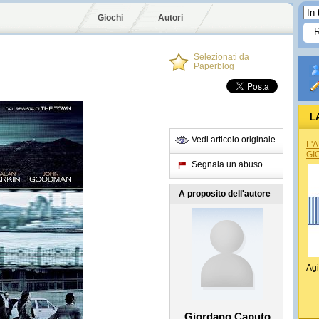
Giochi
Autori
Selezionati da
Paperblog
L
Vedi articolo originale
L'
GI
Segnala un abuso
A proposito dell'autore
Agi
Giordano Caputo