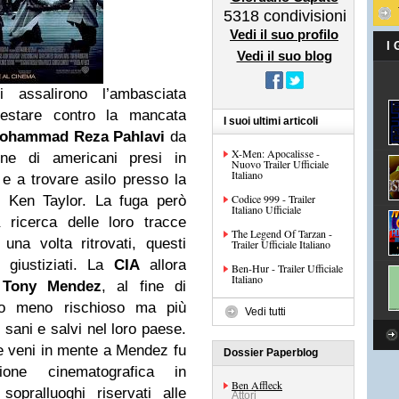
5318
condivisioni
Vedi il suo profilo
I
Vedi il suo blog
i assalirono l’ambasciata
testare contro la mancata
I suoi ultimi articoli
ohammad Reza Pahlavi
da
X-Men: Apocalisse -
ine di americani presi in
Nuovo Trailer Ufficiale
Italiano
 e a trovare asilo presso la
Codice 999 - Trailer
e Ken Taylor. La fuga però
Italiano Ufficiale
a ricerca delle loro tracce
The Legend Of Tarzan -
una volta ritrovati, questi
Trailer Ufficiale Italiano
 giustiziati. La
CIA
allora
Ben-Hur - Trailer Ufficiale
Italiano
,
Tony Mendez
, al fine di
ero meno rischioso ma più
Vedi tutti
i sani e salvi nel loro paese.
 veni in mente a Mendez fu
Dossier Paperblog
one cinematografica in
Ben Affleck
opralluoghi riservati alle
Attori