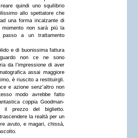
reare quindi uno squilibrio
lissimo allo spettatore che
 ad una forma incalzante di
el momento non sarà più la
l passo a un trattamento
lido e di buonissima fattura
iguardo non ce ne sono
ia da l’impressione di aver
matografica assai maggiore
imo, è riuscito a restituirgli.
ce e azione senz’altro non
tesso modo avrebbe fatto
fantastica coppia Goodman-
il prezzo del biglietto.
rascendere la realtà per un
re avuto, e magari, chissà,
 ascolto.