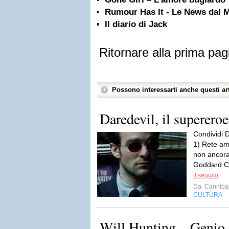
Rumour Has It - Le News dal 
Il diario di Jack
Ritornare alla prima pag
Possono interessarti anche questi art
Daredevil, il supereroe
Condividi D
1) Rete ame
non ancora
Goddard Ca
il seguito
Da
Cannibal
CULTURA
Will Hunting – Genio 