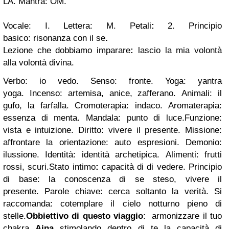
LA.
Mantra
: OM.
Vocale
: I.
Lettera
: M.
Petali
:
2.
Principio
basico
:
risonanza con il se
.
Lezione che dobbiamo
imparare
:
lascio la mia volontà
alla volontà divina.
Verbo
: io vedo.
Senso
: fronte.
Yoga
: yantra
yoga.
Incenso
: artemisa, anice, zafferano.
Animali
: il
gufo, la farfalla.
Cromoterapia
: indaco.
Aromaterapia
:
essenza di menta.
Mandala
: punto di luce.
Funzione
:
vista e intuizione.
Diritto
: vivere il presente.
Missione
:
affrontare la orientazione: auto espresioni.
Demonio
:
ilussione.
Identità
: identità archetipica.
Alimenti
: frutti
rossi, scuri.
Stato intimo
:
capacità di di vedere.
Principio
di base
: la conoscenza di se steso, vivere il
presente.
Parole chiave
: cerca soltanto la verità.
Si
raccomanda
: cotemplare il cielo notturno pieno di
stelle.
Obbiettivo di questo viaggio
:
armonizzare il tuo
chakra
Ajna
stimolando dentro di te la capacità di