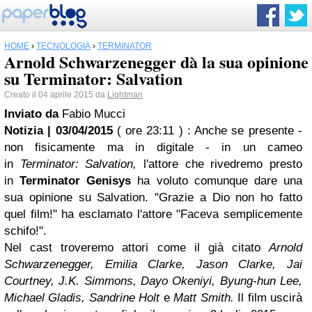
HOME
›
TECNOLOGIA
›
TERMINATOR
Arnold Schwarzenegger dà la sua opinione
su Terminator: Salvation
Creato il 04 aprile 2015 da
Lightman
Inviato da
Fabio Mucci
Notizia | 03/04/2015
( ore 23:11 )
: Anche se presente -
non fisicamente ma in digitale - in un cameo
in
Terminator: Salvation,
l'attore che rivedremo presto
in
Terminator Genisys
ha voluto comunque dare una
sua opinione su Salvation. "Grazie a Dio non ho fatto
quel film!" ha esclamato l'attore "Faceva semplicemente
schifo!".
Nel cast troveremo attori come il già citato
Arnold
Schwarzenegger, Emilia Clarke, Jason Clarke, Jai
Courtney, J.K. Simmons, Dayo Okeniyi, Byung-hun Lee,
Michael Gladis, Sandrine Holt
e
Matt Smith.
Il film uscirà