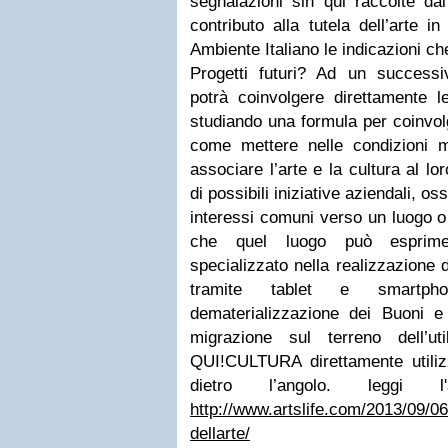
segnalazioni sin qui raccolte da
contributo alla tutela dell’arte i
Ambiente Italiano le indicazioni c
Progetti futuri? Ad un successiv
potrà coinvolgere direttamente l
studiando una formula per coinvol
come mettere nelle condizioni mi
associare l’arte e la cultura al l
di possibili iniziative aziendali, os
interessi comuni verso un luogo o 
che quel luogo può esprime
specializzato nella realizzazione 
tramite tablet e smartp
dematerializzazione dei Buoni 
migrazione sul terreno dell’u
QUI!CULTURA direttamente utili
dietro l’angolo.
leggi l'
http://www.artslife.com/2013/09/06
dellarte/