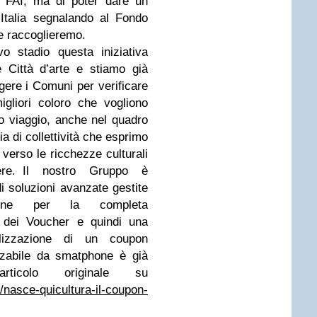
l FAI, ma di poter dare un
n Italia segnalando al Fondo
he raccoglieremo.
o stadio questa iniziativa
e Città d’arte e stiamo già
gere i Comuni per verificare
gliori coloro che vogliono
oro viaggio, anche nel quadro
sia di collettività che esprimo
verso le ricchezze culturali
re. Il nostro Gruppo è
di soluzioni avanzate gestite
hone per la completa
e dei Voucher e quindi una
tilizzazione di un coupon
zzabile da smatphone è già
articolo originale su
/nasce-quicultura-il-coupon-