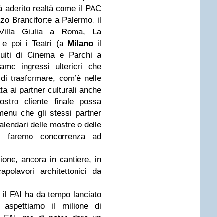
ià aderito realtà come il PAC
zo Branciforte a Palermo, il
Villa Giulia a Roma, La
 e poi i Teatri (a
Milano
il
cuiti di Cinema e Parchi a
iamo ingressi ulteriori che
di trasformare, com’è nelle
ta ai partner culturali anche
ostro cliente finale possa
menu che gli stessi partner
lendari delle mostre o delle
 non faremo concorrenza ad
one, ancora in cantiere, in
polavori architettonici da
 il FAI ha da tempo lanciato
 aspettiamo il milione di