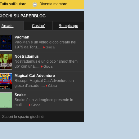
Tutto sull'autore
Diventa membro
 GIOCHI SU PAPERBLOG
Arcade
Casino'
Rompicapo
Pacman
Pac-Man é un video gioco creato nel
1979 da Toru......
Gioca
Nostradamus
Nostradamus è un gioco " shoot them
up" con una......
Gioca
Magical Cat Adventure
Riscopri Magical Cat Adventure, un
gioco d'arcade......
Gioca
Snake
Snake è un videogioco presente in
molti......
Gioca
Scopri lo spazio giochi di