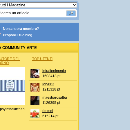
Non ancora membro?
Proponi il tuo blog
A COMMUNITY ARTE
AUTORE DEL
TOP UTENTI
ORNO
intrattenimento
1608418 pt
lory663
1211328 pt
maestrarosalba
1126395 pt
psyinthekitchen
rimmel
615214 pt