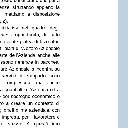
stesso beneficiario che potrà
enze sfruttando appieno la
i mettiamo a disposizione
iz).
iziativa nel quadro degli
uesta opportunità, del tutto
ilevante platea di lavoratori
lti piani di Welfare Aziendale
te dell’Azienda anche alle
ossono rientrare in pacchetti
fare Aziendale s’incentra su
 servizi di supporto sono
ri complessità, ma anche
 quant’altro l’Azienda offra
filo del sostegno economico e
oro a creare un contesto di
liora il clima aziendale, con
l’impresa, per il lavoratore e
e stesso. A quest’ultimo