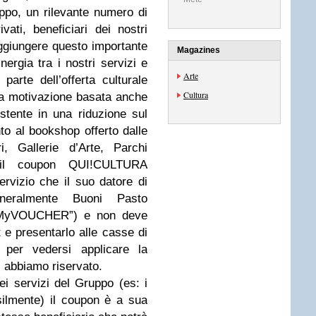
uppo, un rilevante numero di
vati, beneficiari dei nostri
ggiungere questo importante
Magazines
ergia tra i nostri servizi e
Arte
parte dell’offerta culturale
Cultura
i una motivazione basata anche
tente in una riduzione sul
nto al bookshop offerto dalle
i, Gallerie d’Arte, Parchi
va il coupon QUI!CULTURA
servizio che il suo datore di
neralmente Buoni Pasto
“MyVOUCHER”) e non deve
t e presentarlo alle casse di
e per vedersi applicare la
i abbiamo riservato.
dei servizi del Gruppo (es: i
silmente) il coupon è a sua