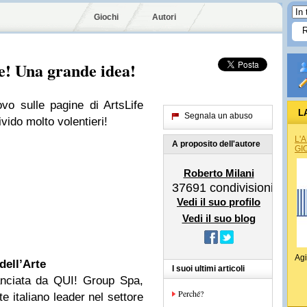
Giochi
Autori
te! Una grande idea!
vo sulle pagine di ArtsLife
L
Segnala un abuso
ivido molto volentieri!
L'
A proposito dell'autore
GI
Roberto Milani
37691
condivisioni
Vedi il suo profilo
Vedi il suo blog
Agi
ell’Arte
I suoi ultimi articoli
anciata da QUI! Group Spa,
Perché?
e italiano leader nel settore