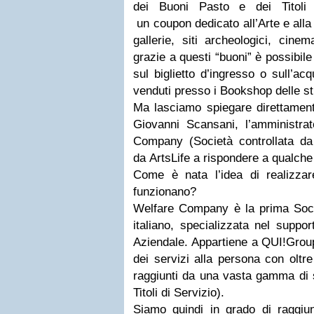
dei Buoni Pasto e dei Titoli 
un coupon dedicato all’Arte e alla
gallerie, siti archeologici, cinem
grazie a questi “buoni” è possibile
sul biglietto d’ingresso o sull’acq
venduti presso i Bookshop delle str
Ma lasciamo spiegare direttamen
Giovanni Scansani, l’amministrat
Company (Società controllata da
da ArtsLife a rispondere a qualch
Come è nata l’idea di realizz
funzionano?
Welfare Company è la prima Socie
italiano, specializzata nel suppo
Aziendale. Appartiene a QUI!Group,
dei servizi alla persona con oltre 
raggiunti da una vasta gamma di s
Titoli di Servizio).
Siamo quindi in grado di raggiun