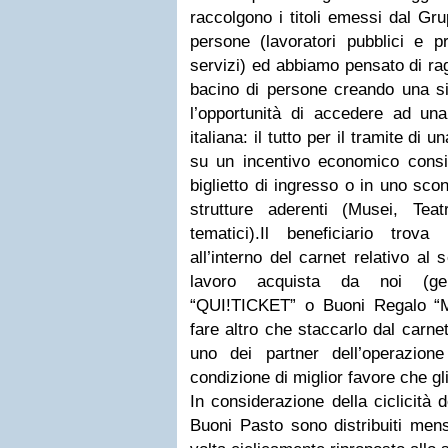
raccolgono i titoli emessi dal Gr
persone (lavoratori pubblici e pri
servizi) ed abbiamo pensato di ra
bacino di persone creando una sin
l’opportunità di accedere ad una 
italiana: il tutto per il tramite d
su un incentivo economico consis
biglietto di ingresso o in uno sco
strutture aderenti (Musei, Teatr
tematici).Il beneficiario tro
all’interno del carnet relativo al 
lavoro acquista da noi (ge
“QUI!TICKET” o Buoni Regalo 
fare altro che staccarlo dal carne
uno dei partner dell’operazion
condizione di miglior favore che gl
In considerazione della ciclicità 
Buoni Pasto sono distribuiti men