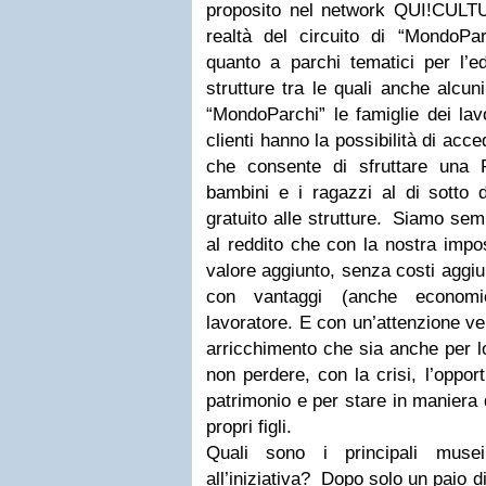
proposito nel network QUI!CULT
realtà del circuito di “MondoParc
quanto a parchi tematici per l’e
strutture tra le quali anche alcun
“MondoParchi” le famiglie dei lav
clienti hanno la possibilità di acc
che consente di sfruttare una 
bambini e i ragazzi al di sotto 
gratuito alle strutture. Siamo se
al reddito che con la nostra impo
valore aggiunto, senza costi aggiun
con vantaggi (anche economic
lavoratore. E con un’attenzione ver
arricchimento che sia anche per lo
non perdere, con la crisi, l’oppor
patrimonio e per stare in maniera d
propri figli.
Quali sono i principali muse
all’iniziativa? Dopo solo un paio d