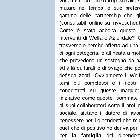
volta ciclicamente riproposto allo 
mutare nel tempo le sue prefer
gamma delle partnership che gl
(consultabili online su myvoucher.b
Come è stata accolta questa in
interventi di Welfare Aziendale? Q
trasversale perché offerta ad una r
di ogni categoria, è allineata a mo
che prevedono un sostegno da par
attività culturali e di svago che p
defiscalizzati. Ovviamente il Wel
temi più complessi e i nostri
concentrati su queste maggio
iniziative come queste, sommate a
ai suoi collaboratori sotto il pro
sociale, aiutano il datore di lav
benessere per i dipendenti che mig
quel che di positivo ne deriva per 
per
la famiglia
del dipendent