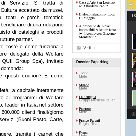
Casa d'Arte San Lorenzo
di Servizio. Si tratta di
ad Affordable cap. 2
 Cultura accettato da musei,
Dialogo silenzioso: Luca
I
a, teatri e parchi tematici:
Di Maggio
 beneficiare di una riduzione
A proposito di "Spazi
impossibili & letture lente
uisto di cataloghi e prodotti
► Incontro con Giacomo
Montanelli"
utture partner.
te cos’è e come funziona a
Vedi tutti
ore delegato della Welfare
 QUI! Group Spa), invitato
Dossier Paperblog
e domanda:
Torino
are questi coupon? E come
Mete
Milano
Mete
tà, a capitale interamente
La Famiglia
rto ai programmi di Welfare
Gruppi Musicali Italiani
 leader in Italia nel settore
Palermo
600.000 clienti finali/giorno
Mete
ervizi (Buoni Pasto, Carte,
Franco Parenti
Registi Teatrali
Roma
gere, tramite i carnet che
Mete