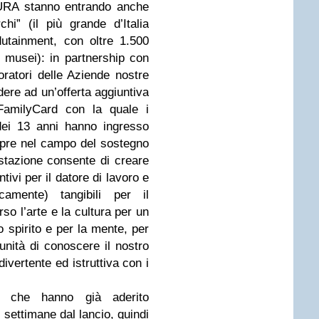
URA stanno entrando anche
hi” (il più grande d’Italia
dutainment, con oltre 1.500
i musei): in partnership con
oratori delle Aziende nostre
edere ad un’offerta aggiuntiva
FamilyCard con la quale i
dei 13 anni hanno ingresso
mpre nel campo del sostegno
stazione consente di creare
tivi per il datore di lavoro e
amente) tangibili per il
so l’arte e la cultura per un
 spirito e per la mente, per
tunità di conoscere il nostro
ivertente ed istruttiva con i
i che hanno già aderito
i settimane dal lancio, quindi