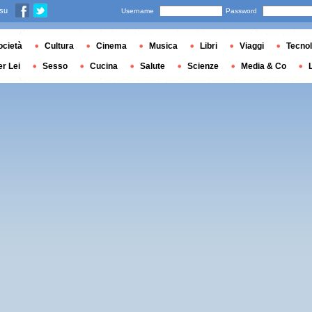
 su
Username
Password
ocietà
Cultura
Cinema
Musica
Libri
Viaggi
Tecnol
er Lei
Sesso
Cucina
Salute
Scienze
Media & Co